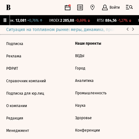
Войти
Y Бирж.
12,081
+0,76%
↑
IMOEX
2 285,88
-0,69%
↓
RTSI
884,56
-1,27%
↓
R
Ситуация на топливном рынке: меры, динамика, прогнозы
Выб
Наши проекты
Подписка
ВЕДЫ
Реклама
Город
РФРИТ
Аналитика
Справочник компаний
Промышленность
Подписка для юр.лиц
Наука
О компании
Здоровье
Редакция
Конференции
Менеджмент