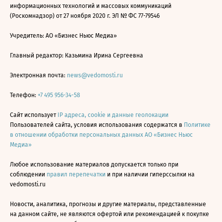
информационных технологий и массовых коммуникаций
(Роскомнадзор) от 27 ноября 2020 г. ЭЛ № ФС 77-79546
Учредитель: АО «Бизнес Ньюс Медиа»
Главный редактор: Казьмина Ирина Сергеевна
Электронная почта:
news@vedomosti.ru
Телефон:
+7 495 956-34-58
Сайт использует
IP адреса, cookie и данные геолокации
Пользователей сайта, условия использования содержатся в
Политике
в отношении обработки персональных данных АО «Бизнес Ньюс
Медиа»
Любое использование материалов допускается только при
соблюдении
правил перепечатки
и при наличии гиперссылки на
vedomosti.ru
Новости, аналитика, прогнозы и другие материалы, представленные
на данном сайте, не являются офертой или рекомендацией к покупке