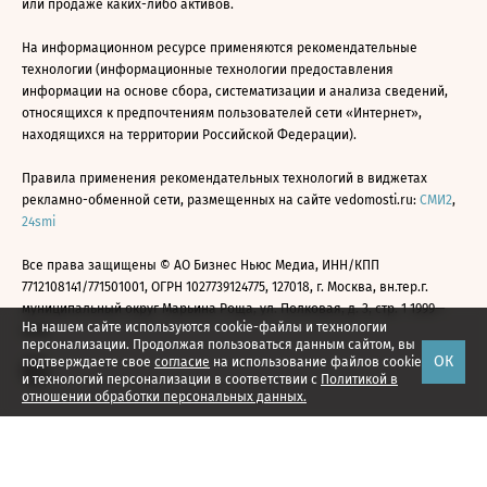
или продаже каких-либо активов.
На информационном ресурсе применяются рекомендательные
технологии (информационные технологии предоставления
информации на основе сбора, систематизации и анализа сведений,
относящихся к предпочтениям пользователей сети «Интернет»,
находящихся на территории Российской Федерации).
Правила применения рекомендательных технологий в виджетах
рекламно-обменной сети, размещенных на сайте vedomosti.ru:
СМИ2
,
24smi
Все права защищены © АО Бизнес Ньюс Медиа, ИНН/КПП
7712108141/771501001, ОГРН 1027739124775, 127018, г. Москва, вн.тер.г.
муниципальный округ Марьина Роща, ул. Полковая, д. 3, стр. 1 1999—
На нашем сайте используются cookie-файлы и технологии
2026
персонализации. Продолжая пользоваться данным сайтом, вы
ОК
подтверждаете свое
согласие
на использование файлов cookie
и технологий персонализации в соответствии с
Политикой в
отношении обработки персональных данных.