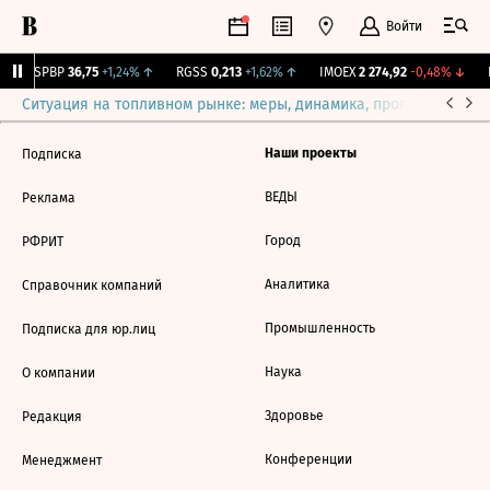
Войти
BSPBP
36,75
+1,24%
↑
RGSS
0,213
+1,62%
↑
IMOEX
2 274,92
-0,48%
↓
R
Ситуация на топливном рынке: меры, динамика, прогнозы
Выб
Наши проекты
Подписка
ВЕДЫ
Реклама
Город
РФРИТ
Аналитика
Справочник компаний
Промышленность
Подписка для юр.лиц
Наука
О компании
Здоровье
Редакция
Конференции
Менеджмент