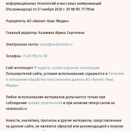
информационных технологий и массовых коммуникаций
(Роскомнадзор) от 27 ноября 2020 г. ЭЛ № ФС 77-79546
Учредитель: АО «Бизнес Ньюс Медиа»
Главный редактор: Казьмина Ирина Сергеевна
Электронная почта:
news@vedomosti.ru
Телефон:
+7 495 956-34-58
Сайт использует
IP адреса, cookie и данные геолокации
Пользователей сайта, условия использования содержатся в
Политике
в отношении обработки персональных данных АО «Бизнес Ньюс
Медиа»
Любое использование материалов допускается только при
соблюдении
правил перепечатки
и при наличии гиперссылки на
vedomosti.ru
Новости, аналитика, прогнозы и другие материалы, представленные
на данном сайте, не являются офертой или рекомендацией к покупке