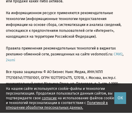
или продаже каких-либо активов.
На информационном ресурсе применяются рекомендательные
технологии (информационные технологии предоставления
информации на основе сбора, систематизации и анализа сведений,
относящихся к предпочтениям пользователей сети «Интернет»,
находящихся на территории Российской Федерации).
Правила применения рекомендательных технологий в виджетах
рекламно-обменной сети, размещенных на сайте vedomosti.ru:
СМИ2
,
24smi
Все права защищены © АО Бизнес Ньюс Медиа, ИНН/КПП
7712108141/771501001, ОГРН 1027739124775, 127018, г. Москва, вн.тер.г.
муниципальный округ Марьина Роща, ул. Полковая, д. 3, стр. 1 1999—
На нашем сайте используются cookie-файлы и технологии
2026
персонализации. Продолжая пользоваться данным сайтом, вы
ОК
подтверждаете свое
согласие
на использование файлов cookie
и технологий персонализации в соответствии с
Политикой в
отношении обработки персональных данных.