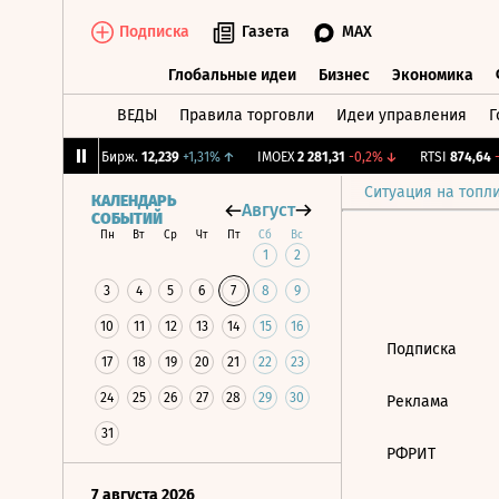
Подписка
Газета
MAX
Глобальные идеи
Бизнес
Экономика
ВЕДЫ
Правила торговли
Идеи управления
Г
Глобальные идеи
Бизнес
Экономик
1,67%
↓
CNY Бирж.
12,239
+1,31%
↑
IMOEX
2 281,31
-0,2%
↓
RTSI
874,64
-1
Ситуация на топл
КАЛЕНДАРЬ
Август
СОБЫТИЙ
Пн
Вт
Ср
Чт
Пт
Сб
Вс
1
2
3
4
5
6
7
8
9
10
11
12
13
14
15
16
Подписка
17
18
19
20
21
22
23
24
25
26
27
28
29
30
Реклама
31
РФРИТ
7 августа 2026