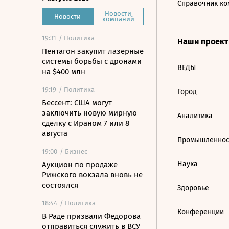
Справочник ко
Новости
Новости
компаний
19:31
/ Политика
Наши проек
Пентагон закупит лазерные
системы борьбы с дронами
ВЕДЫ
на $400 млн
19:19
/ Политика
Город
Бессент: США могут
заключить новую мирную
Аналитика
сделку с Ираном 7 или 8
августа
Промышленнос
19:00
/ Бизнес
Наука
Аукцион по продаже
Рижского вокзала вновь не
состоялся
Здоровье
18:44
/ Политика
Конференции
В Раде призвали Федорова
отправиться служить в ВСУ