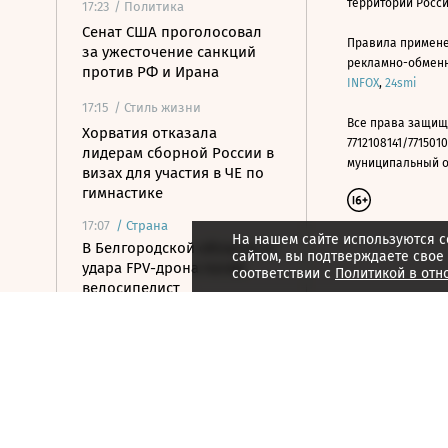
территории Росс
17:23
/ Политика
Сенат США проголосовал
Правила примене
за ужесточение санкций
рекламно-обменно
против РФ и Ирана
INFOX
,
24smi
17:15
/ Стиль жизни
Все права защищ
Хорватия отказала
7712108141/7715010
лидерам сборной России в
муниципальный окр
визах для участия в ЧЕ по
гимнастике
17:07
/
Страна
На нашем сайте используются c
В Белгородской области от
сайтом, вы подтверждаете свое
удара FPV-дрона погиб
соответствии с
Политикой в отн
велосипедист
16:51
/ Общество
СК возбудил дело против
журналистки Гордеевой за
публикации в Telegram
16:46
/ Политика