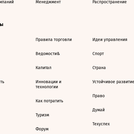
мпаний
Менеджмент
Распространение
ты
Правила торговли
Идеи управления
Ведомости&
Спорт
Капитал
Страна
ть
Инновации и
Устойчивое развити
технологии
Право
Как потратить
Думай
Туризм
Техуспех
Форум