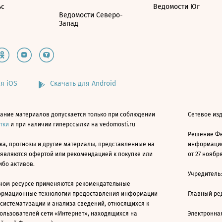
ьс
Ведомости Юг
Ведомости Северо-
Запад
я iOS
Скачать для Android
ание материалов допускается только при соблюдении
Сетевое изд
атки
и при наличии гиперссылки на vedomosti.ru
Решение Фе
ка, прогнозы и другие материалы, представленные на
информацио
 являются офертой или рекомендацией к покупке или
от 27 ноября
ибо активов.
Учредитель
ном ресурсе применяются рекомендательные
ормационные технологии предоставления информации
Главный ре
 систематизации и анализа сведений, относящихся к
ользователей сети «Интернет», находящихся на
Электронна