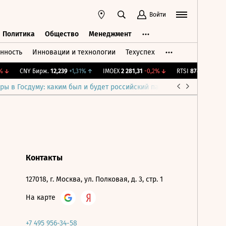
Войти
Политика
Общество
Менеджмент
нность
Инновации и технологии
Техуспех
ть
Политика
Общество
Менеджмент
↓
CNY Бирж.
12,239
+1,31%
↑
IMOEX
2 281,31
-0,2%
↓
RTSI
874,64
-1,12%
ры в Госдуму: каким был и будет российский парламент
Война н
Контакты
127018, г. Москва, ул. Полковая, д. 3, стр. 1
На карте
+7 495 956-34-58