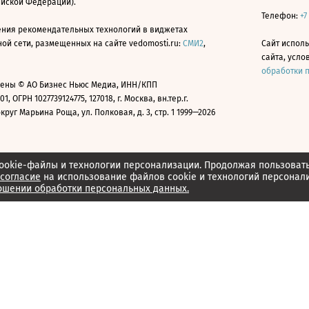
ийской Федерации).
Телефон:
+7
ния рекомендательных технологий в виджетах
й сети, размещенных на сайте vedomosti.ru:
СМИ2
,
Сайт испол
сайта, усл
обработки 
ены © АО Бизнес Ньюс Медиа, ИНН/КПП
01, ОГРН 1027739124775, 127018, г. Москва, вн.тер.г.
уг Марьина Роща, ул. Полковая, д. 3, стр. 1 1999—2026
ookie-файлы и технологии персонализации. Продолжая пользоват
согласие
на использование файлов cookie и технологий персонал
ошении обработки персональных данных.