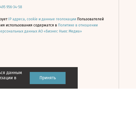
 495 956-34-58
ьзует
IP адреса, cookie и данные геолокации
Пользователей
овия использования содержатся в
Политике в отношении
персональных данных АО «Бизнес Ньюс Медиа»
ься данным
Принять
изации в