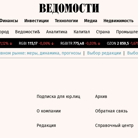
Финансы
Инвестиции
Технологии
Медиа
Недвижимость
ород
Ведомости&
Аналитика
Капитал
Страна
Промышле
а
Финансы
Инвестиции
Технологии
Медиа
Недвижимос
,12%
↓
RGBI
115,17
-0,06%
↓
RGBITR
775,48
-0,03%
↓
OZON
2 859,5
-1,67%
ивном рынке: меры, динамика, прогнозы
Выбор редакции
Выбо
Подписка для юр.лиц
Архив
О компании
Обратная связь
Редакция
Справочный центр