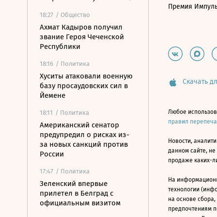
Премия Импул
18:27
/ Общество
Ахмат Кадыров получил
звание Героя Чеченской
Республики
18:16
/ Политика
Хуситы атаковали военную
Скачать дл
базу просаудовских сил в
Йемене
Любое использов
18:11
/ Политика
правил перепеч
Американский сенатор
предупредил о рисках из-
Новости, аналити
за новых санкций против
данном сайте, не
России
продаже каких-л
17:47
/ Политика
На информацион
Зеленский впервые
технологии (инф
прилетел в Белград с
на основе сбора,
официальным визитом
предпочтениям п