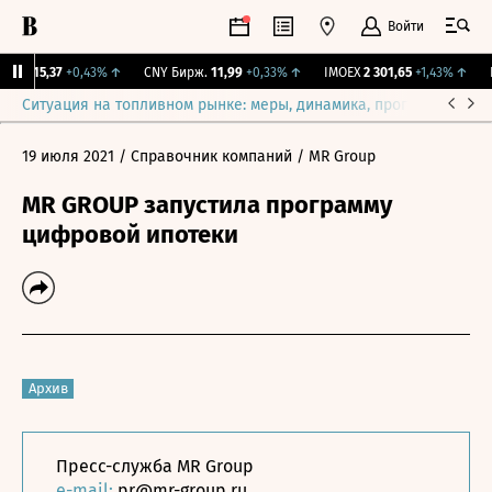
Войти
BI
115,37
+0,43%
↑
CNY Бирж.
11,99
+0,33%
↑
IMOEX
2 301,65
+1,43%
↑
RG
Ситуация на топливном рынке: меры, динамика, прогнозы
Выб
19 июля 2021
/ Справочник компаний
/ MR Group
MR GROUP запустила программу
цифровой ипотеки
Архив
Пресс-служба MR Group
e-mail:
pr@mr-group.ru