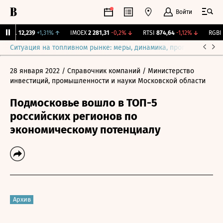
Войти
ирж.
12,239
+1,31%
↑
IMOEX
2 281,31
-0,2%
↓
RTSI
874,64
-1,12%
↓
RGBI
1
Ситуация на топливном рынке: меры, динамика, прогнозы
Выб
28 января 2022
/ Справочник компаний
/ Министерство
инвестиций, промышленности и науки Московской области
Подмосковье вошло в ТОП-5
российских регионов по
экономическому потенциалу
Архив