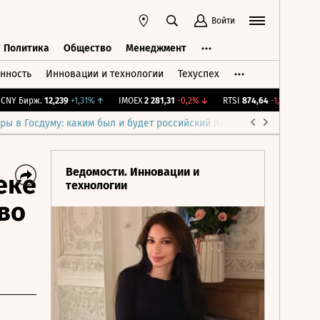
Войти
Политика
Общество
Менеджмент
нность
Инновации и технологии
Техуспех
ть
Политика
Общество
Менеджмент
 Бирж.
12,239
+1,31%
↑
IMOEX
2 281,31
-0,2%
↓
RTSI
874,64
-1,12%
↓
RGB
ры в Госдуму: каким был и будет российский парламент
Война н
Ведомости. Инновации и
еке
технологии
во