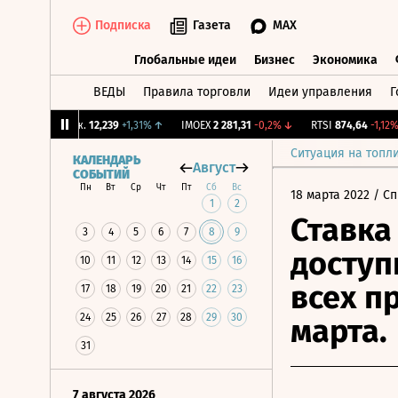
Подписка
Газета
MAX
Глобальные идеи
Бизнес
Экономика
ВЕДЫ
Правила торговли
Идеи управления
Г
Глобальные идеи
Бизнес
Экономик
CNY Бирж.
12,239
+1,31%
↑
IMOEX
2 281,31
-0,2%
↓
RTSI
874,64
-1,12%
↓
Ситуация на топл
КАЛЕНДАРЬ
Август
СОБЫТИЙ
Пн
Вт
Ср
Чт
Пт
Сб
Вс
18 марта 2022
/ Сп
1
2
Ставка
3
4
5
6
7
8
9
доступ
10
11
12
13
14
15
16
всех п
17
18
19
20
21
22
23
24
25
26
27
28
29
30
марта.
31
7 августа 2026