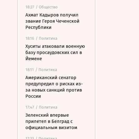
18:27
/ Общество
Ахмат Кадыров получил
звание Героя Чеченской
Республики
18:16
/ Политика
Хуситы атаковали военную
базу просаудовских сил в
Йемене
18:11
/ Политика
Американский сенатор
предупредил о рисках из-
за новых санкций против
России
17:47
/ Политика
Зеленский впервые
прилетел в Белград с
официальным визитом
17:23
/ Политика