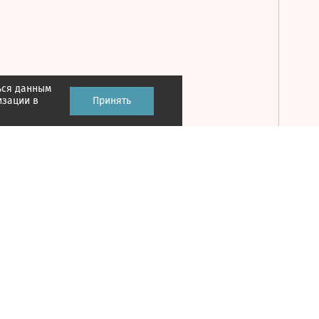
ься данным
Принять
изации в