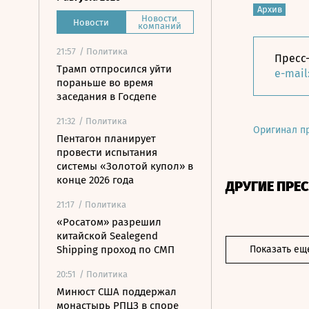
Архив
Новости
Новости
компаний
21:57
/ Политика
Пресс-
Трамп отпросился уйти
e-mail
пораньше во время
заседания в Госдепе
21:32
/ Политика
Оригинал п
Пентагон планирует
провести испытания
системы «Золотой купол» в
конце 2026 года
ДРУГИЕ ПРЕ
21:17
/ Политика
«Росатом» разрешил
китайской Sealegend
Shipping проход по СМП
Показать ещ
20:51
/ Политика
Минюст США поддержал
монастырь РПЦЗ в споре