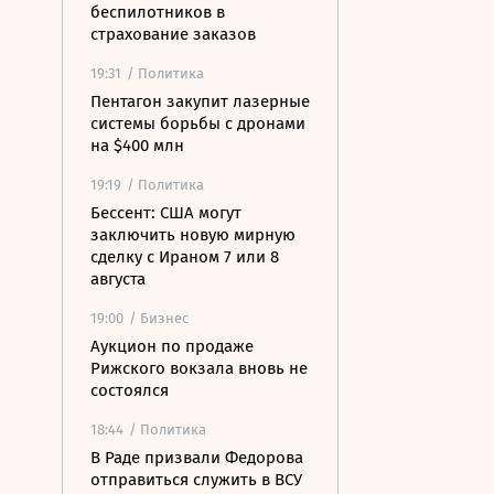
беспилотников в
страхование заказов
19:31
/ Политика
Пентагон закупит лазерные
системы борьбы с дронами
на $400 млн
19:19
/ Политика
Бессент: США могут
заключить новую мирную
сделку с Ираном 7 или 8
августа
19:00
/ Бизнес
Аукцион по продаже
Рижского вокзала вновь не
состоялся
18:44
/ Политика
В Раде призвали Федорова
отправиться служить в ВСУ