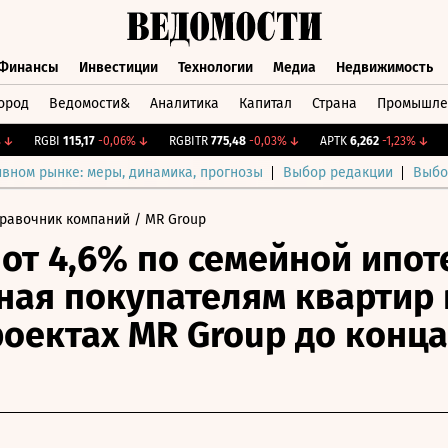
Финансы
Инвестиции
Технологии
Медиа
Недвижимость
ород
Ведомости&
Аналитика
Капитал
Страна
Промышле
а
Финансы
Инвестиции
Технологии
Медиа
Недвижимос
RGBI
115,17
-0,06%
↓
RGBITR
775,48
-0,03%
↓
APTK
6,262
-1,23%
↓
CNY
ивном рынке: меры, динамика, прогнозы
Выбор редакции
Выбо
равочник компаний
/ MR Group
 от 4,6% по семейной ипот
ная покупателям квартир 
роектах MR Group до конца