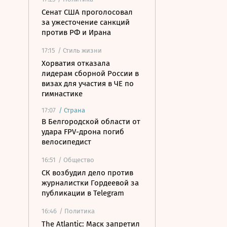
Сенат США проголосовал
за ужесточение санкций
против РФ и Ирана
17:15
/ Стиль жизни
Хорватия отказала
лидерам сборной России в
визах для участия в ЧЕ по
гимнастике
17:07
/
Страна
В Белгородской области от
удара FPV-дрона погиб
велосипедист
16:51
/ Общество
СК возбудил дело против
журналистки Гордеевой за
публикации в Telegram
16:46
/ Политика
The Atlantic: Маск запретил