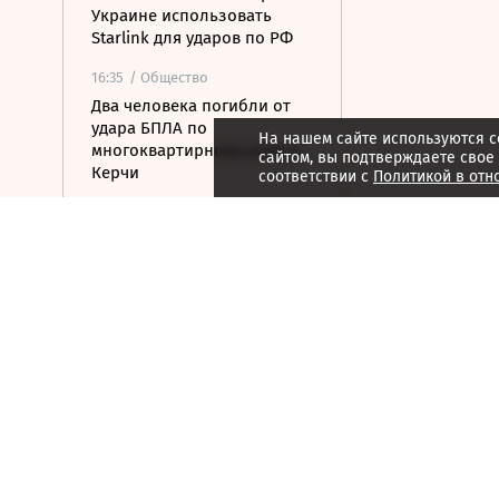
Украине использовать
Starlink для ударов по РФ
16:35
/ Общество
Два человека погибли от
удара БПЛА по
На нашем сайте используются c
многоквартирному дому в
сайтом, вы подтверждаете свое
Керчи
соответствии с
Политикой в отн
16:32
/ Бизнес
Сбор тепличных овощей в
РФ вырос на 3,5% до 1 млн
тонн
16:23
/ Политика
Суд США остановил проект
строительства бального
зала в Белом доме
16:11
/ Политика
СМИ: Иран хочет отмены
санкций США в обмен на