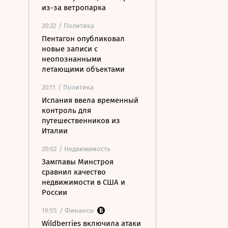
из-за ветропарка
20:32
/ Политика
Пентагон опубликовал
новые записи с
неопознанными
летающими объектами
20:11
/ Политика
Испания ввела временный
контроль для
путешественников из
Италии
20:02
/ Недвижимость
Замглавы Минстроя
сравнил качество
недвижимости в США и
России
19:55
/ Финансы
Wildberries включила атаки