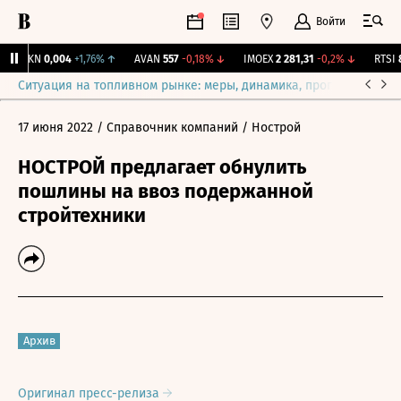
Войти
TGKN
0,004
+1,76%
↑
AVAN
557
-0,18%
↓
IMOEX
2 281,31
-0,2%
↓
RTSI
87
Ситуация на топливном рынке: меры, динамика, прогнозы
Выб
17 июня 2022
/ Справочник компаний
/ Нострой
НОСТРОЙ предлагает обнулить
пошлины на ввоз подержанной
стройтехники
Архив
Оригинал пресс-релиза