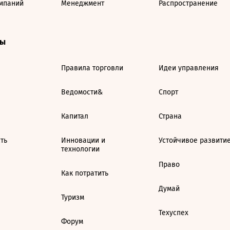
мпаний
Менеджмент
Распространение
ты
Правила торговли
Идеи управления
Ведомости&
Спорт
Капитал
Страна
ть
Инновации и
Устойчивое развити
технологии
Право
Как потратить
Думай
Туризм
Техуспех
Форум