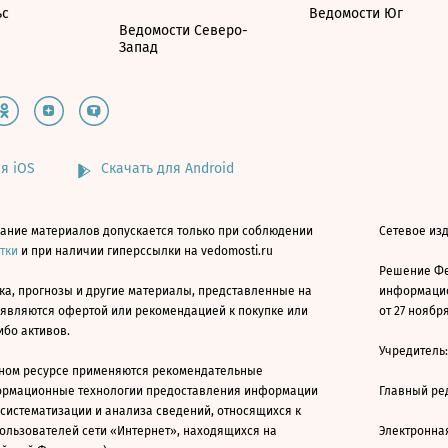
ьс
Ведомости Юг
Ведомости Северо-
Запад
я iOS
Скачать для Android
ание материалов допускается только при соблюдении
Сетевое изд
атки
и при наличии гиперссылки на vedomosti.ru
Решение Фе
ка, прогнозы и другие материалы, представленные на
информацио
 являются офертой или рекомендацией к покупке или
от 27 ноября
ибо активов.
Учредитель
ном ресурсе применяются рекомендательные
ормационные технологии предоставления информации
Главный ре
 систематизации и анализа сведений, относящихся к
ользователей сети «Интернет», находящихся на
Электронна