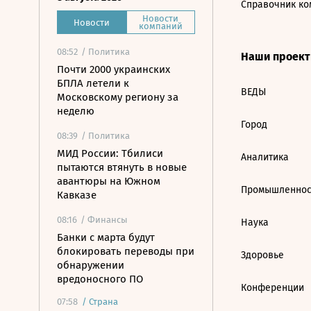
Справочник ко
Новости
Новости
компаний
08:52
/ Политика
Наши проек
Почти 2000 украинских
БПЛА летели к
ВЕДЫ
Московскому региону за
неделю
Город
08:39
/ Политика
МИД России: Тбилиси
Аналитика
пытаются втянуть в новые
авантюры на Южном
Промышленнос
Кавказе
08:16
/ Финансы
Наука
Банки с марта будут
блокировать переводы при
Здоровье
обнаружении
вредоносного ПО
Конференции
07:58
/
Страна