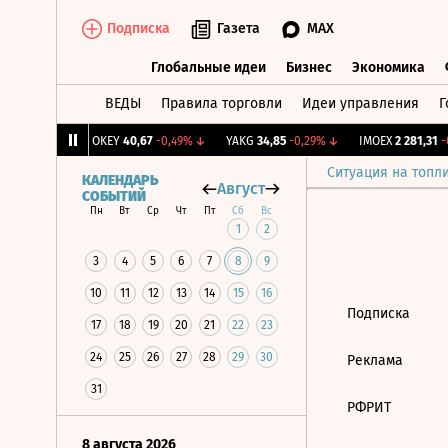
Подписка
Газета
MAX
Глобальные идеи
Бизнес
Экономика
ВЕДЫ
Правила торговли
Идеи управления
Г
Глобальные идеи
Бизнес
Экономик
239
+1,31%
↑
OKEY
40,67
-0,49%
↓
YAKG
34,85
-0,29%
↓
IMOEX
2 281,31
-0
Ситуация на топл
КАЛЕНДАРЬ
Август
СОБЫТИЙ
Пн
Вт
Ср
Чт
Пт
Сб
Вс
1
2
3
4
5
6
7
8
9
10
11
12
13
14
15
16
Подписка
17
18
19
20
21
22
23
24
25
26
27
28
29
30
Реклама
31
РФРИТ
8 августа 2026