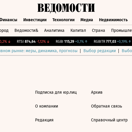
Финансы
Инвестиции
Технологии
Медиа
Недвижимость
ород
Ведомости&
Аналитика
Капитал
Страна
Промышле
а
Финансы
Инвестиции
Технологии
Медиа
Недвижимос
,2%
↓
RTSI
874,64
-1,12%
↓
RGBI
115,29
+0,1%
↑
RGBITR
777,03
+0,19%
↑
ивном рынке: меры, динамика, прогнозы
Выбор редакции
Выбо
Подписка для юр.лиц
Архив
О компании
Обратная связь
Редакция
Справочный центр