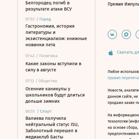
Белгородец погиб в
Премия Импул
результате атаки ВСУ
07:52
/
Город
Гастрономия, история
литературы и
экзистенциализм: книжные
новинки лета
Скачать дл
07:42
/ Политика
Какие законы вступили в
силу в августе
Любое использов
правил перепеч
07:12
/ Общество
Осенние каникулы у
Новости, аналити
школьников будут длиться
данном сайте, не
дольше зимних
продаже каких-л
06:55
/
Спорт
На информацион
Валиева получила
технологии (инф
нейтральный статус ISU,
на основе сбора,
Заболотный перешел в
предпочтениям п
медиаклуб Басты