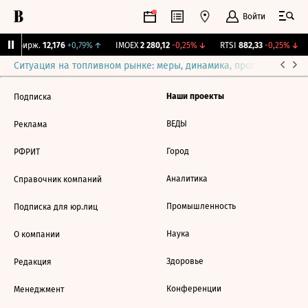
Войти
CNY Бирж.
12,176
+0,79%
↑
IMOEX
2 280,12
-0,25%
↓
RTSI
882,33
-0,25%
↓
Ситуация на топливном рынке: меры, динамика, прогнозы
Выб
Наши проекты
Подписка
ВЕДЫ
Реклама
Город
РФРИТ
Аналитика
Справочник компаний
Промышленность
Подписка для юр.лиц
Наука
О компании
Здоровье
Редакция
Конференции
Менеджмент