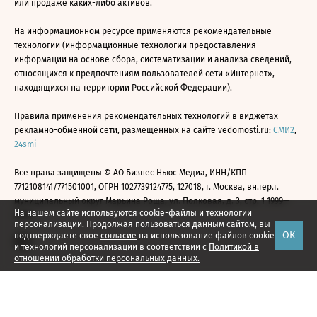
или продаже каких-либо активов.
На информационном ресурсе применяются рекомендательные
технологии (информационные технологии предоставления
информации на основе сбора, систематизации и анализа сведений,
относящихся к предпочтениям пользователей сети «Интернет»,
находящихся на территории Российской Федерации).
Правила применения рекомендательных технологий в виджетах
рекламно-обменной сети, размещенных на сайте vedomosti.ru:
СМИ2
,
24smi
Все права защищены © АО Бизнес Ньюс Медиа, ИНН/КПП
7712108141/771501001, ОГРН 1027739124775, 127018, г. Москва, вн.тер.г.
муниципальный округ Марьина Роща, ул. Полковая, д. 3, стр. 1 1999—
На нашем сайте используются cookie-файлы и технологии
2026
персонализации. Продолжая пользоваться данным сайтом, вы
ОК
подтверждаете свое
согласие
на использование файлов cookie
и технологий персонализации в соответствии с
Политикой в
отношении обработки персональных данных.