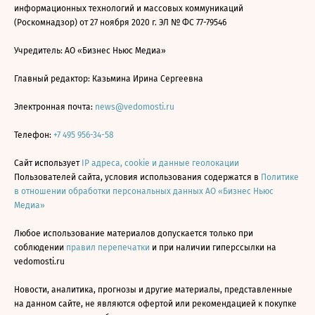
информационных технологий и массовых коммуникаций
(Роскомнадзор) от 27 ноября 2020 г. ЭЛ № ФС 77-79546
Учредитель: АО «Бизнес Ньюс Медиа»
Главный редактор: Казьмина Ирина Сергеевна
Электронная почта:
news@vedomosti.ru
Телефон:
+7 495 956-34-58
Сайт использует
IP адреса, cookie и данные геолокации
Пользователей сайта, условия использования содержатся в
Политике
в отношении обработки персональных данных АО «Бизнес Ньюс
Медиа»
Любое использование материалов допускается только при
соблюдении
правил перепечатки
и при наличии гиперссылки на
vedomosti.ru
Новости, аналитика, прогнозы и другие материалы, представленные
на данном сайте, не являются офертой или рекомендацией к покупке