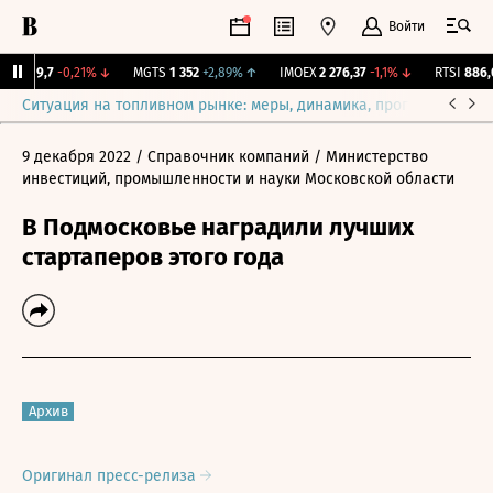
Войти
SVP
9,7
-0,21%
↓
MGTS
1 352
+2,89%
↑
IMOEX
2 276,37
-1,1%
↓
RTSI
886,0
Ситуация на топливном рынке: меры, динамика, прогнозы
Выб
9 декабря 2022
/ Справочник компаний
/ Министерство
инвестиций, промышленности и науки Московской области
В Подмосковье наградили лучших
стартаперов этого года
Архив
Оригинал пресс-релиза