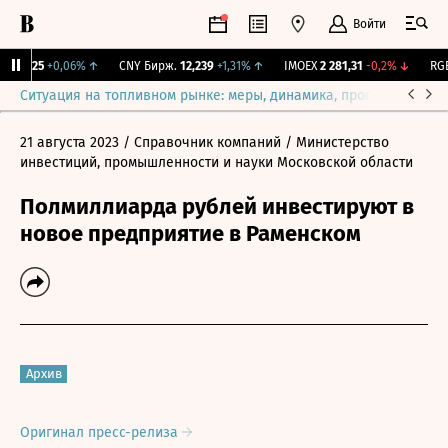
Войти
115,25
+0,06%
↑
CNY Бирж.
12,239
+1,31%
↑
IMOEX
2 281,31
-0,2%
↓
RGBI
Ситуация на топливном рынке: меры, динамика, прогнозы
Выб
21 августа 2023
/ Справочник компаний
/ Министерство
инвестиций, промышленности и науки Московской области
Полмиллиарда рублей инвестируют в
новое предприятие в Раменском
Архив
Оригинал пресс-релиза