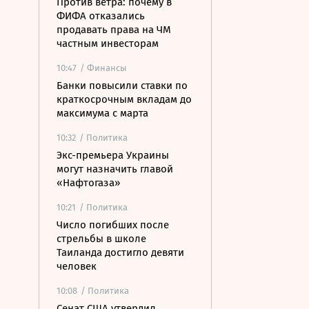
Против ветра: почему в
ФИФА отказались
продавать права на ЧМ
частным инвесторам
10:47
/ Финансы
Банки повысили ставки по
краткосрочным вкладам до
максимума с марта
10:32
/ Политика
Экс-премьера Украины
могут назначить главой
«Нафтогаза»
10:21
/ Политика
Число погибших после
стрельбы в школе
Таиланда достигло девяти
человек
10:08
/ Политика
Сенат США утвердил