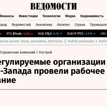
Финансы
Инвестиции
Технологии
Медиа
Недвижимость
ород
Ведомости&
Аналитика
Капитал
Страна
Промышле
а
Финансы
Инвестиции
Технологии
Медиа
Недвижимос
RTSI
874,64
-1,12%
↓
RGBI
115,3
+0,1%
↑
RGBITR
777,1
+0,19%
↑
CNY Бир
ивном рынке: меры, динамика, прогнозы
Выбор редакции
Выбо
 Справочник компаний
/ Нострой
гулируемые организации
-Запада провели рабочее
ание