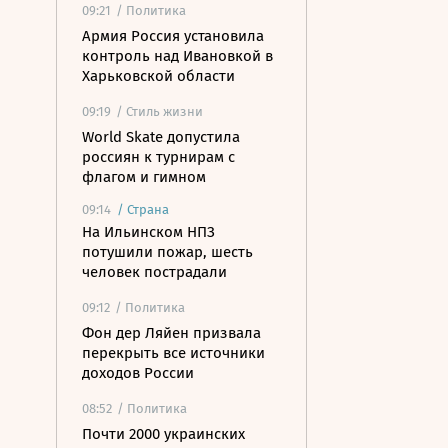
09:21
/ Политика
Армия Россия установила
контроль над Ивановкой в
Харьковской области
09:19
/ Стиль жизни
World Skate допустила
россиян к турнирам с
флагом и гимном
09:14
/
Страна
На Ильинском НПЗ
потушили пожар, шесть
человек пострадали
09:12
/ Политика
Фон дер Ляйен призвала
перекрыть все источники
доходов России
08:52
/ Политика
Почти 2000 украинских