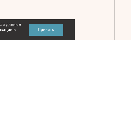
ься данным
Принять
изации в