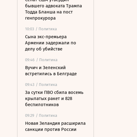
бывшего адвоката Трампа
Тодда Бланша на пост
генпрокурора
10:03
/ Политика
Сына экс-премьера
Армении задержали по
делу об убийстве
09:46
/ Политика
Вучич и Зеленский
встретились в Белграде
09:43
/ Политика
За сутки ПВО сбила восемь
крылатых ракет и 828
беспилотников
09:29
/ Политика
Новая Зеландия расширила
санкции против России