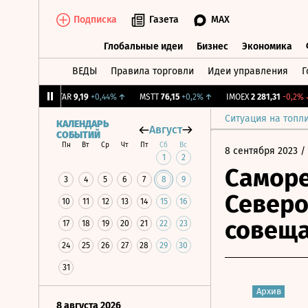
Подписка
Газета
MAX
Глобальные идеи
Бизнес
Экономика
ВЕДЫ
Правила торговли
Идеи управления
Г
Глобальные идеи
Бизнес
Экономик
1,31%
↑
UTAR
9,19
+0,44%
↑
MSTT
76,15
+0,2%
↑
IMOEX
2 281,31
-0,2%
↓
Ситуация на топл
КАЛЕНДАРЬ
Август
СОБЫТИЙ
Пн
Вт
Ср
Чт
Пт
Сб
Вс
8 сентября 2023
/
1
2
Саморе
3
4
5
6
7
8
9
Северо
10
11
12
13
14
15
16
совещ
17
18
19
20
21
22
23
24
25
26
27
28
29
30
31
Архив
8 августа 2026