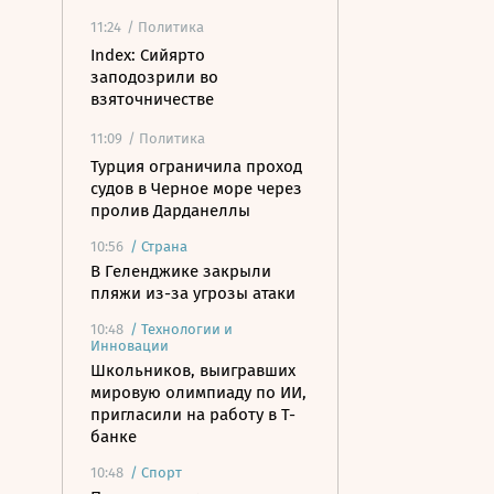
11:24
/ Политика
Index: Сийярто
заподозрили во
взяточничестве
11:09
/ Политика
Турция ограничила проход
судов в Черное море через
пролив Дарданеллы
10:56
/
Страна
В Геленджике закрыли
пляжи из-за угрозы атаки
10:48
/
Технологии и
Инновации
Школьников, выигравших
мировую олимпиаду по ИИ,
пригласили на работу в Т-
банке
10:48
/
Спорт