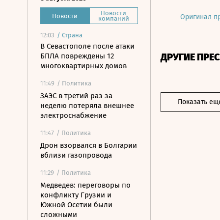
Новости
Новости
Оригинал п
компаний
12:03
/
Страна
В Севастополе после атаки
ДРУГИЕ ПРЕ
БПЛА повреждены 12
многоквартирных домов
11:49
/ Политика
ЗАЭС в третий раз за
Показать ещ
неделю потеряла внешнее
электроснабжение
11:47
/ Политика
Дрон взорвался в Болгарии
вблизи газопровода
11:29
/ Политика
Медведев: переговоры по
конфликту Грузии и
Южной Осетии были
сложными