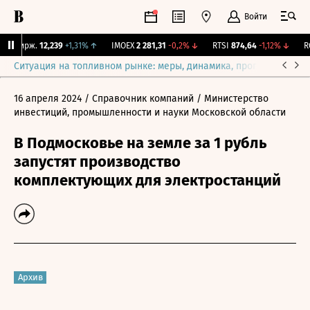
Войти
Y Бирж.
12,239
+1,31%
↑
IMOEX
2 281,31
-0,2%
↓
RTSI
874,64
-1,12%
↓
RGB
Ситуация на топливном рынке: меры, динамика, прогнозы
Выб
16 апреля 2024
/ Справочник компаний
/ Министерство
инвестиций, промышленности и науки Московской области
В Подмосковье на земле за 1 рубль
запустят производство
комплектующих для электростанций
Архив