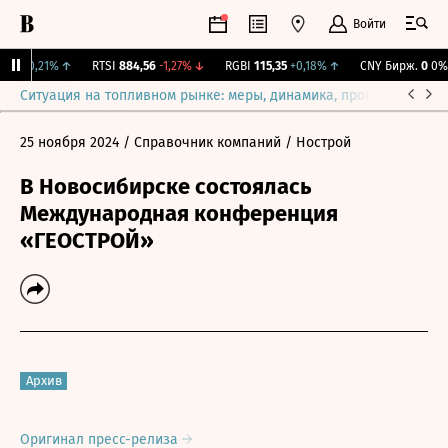
Войти
42
+0,21%
↑
RTSI
884,56
-1,27%
↓
RGBI
115,35
+0,18%
↑
CNY Бирж.
0
0%
Ситуация на топливном рынке: меры, динамика, прогнозы
Выб
25 ноября 2024
/ Справочник компаний
/ Нострой
В Новосибирске состоялась
Международная конференция
«ГЕОСТРОЙ»
Архив
Оригинал пресс-релиза