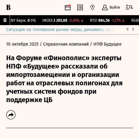
Войти
CNY Бирж.
0
0%
IMOEX
2 285,88
-0,69%
↓
RTSI
884,56
-1,27%
↓
RGBI
1
Ситуация на топливном рынке: меры, динамика, прогнозы
Выб
10 октября 2025
/ Справочник компаний
/ НПФ Будущее
На Форуме «Финополис» эксперты
НПФ «Будущее» рассказали об
импортозамещении и организации
работ на отраслевых полигонах для
учетных систем фондов при
поддержке ЦБ