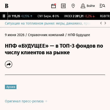
Войти
RGBI
115,35
+0,15%
↑
CNY Бирж.
0
0%
IMOEX
2 281,31
-0,2%
↓
RGBITR
7
Ситуация на топливном рынке: меры, динамика, прогнозы
Выб
9 июня 2026
/ Справочник компаний
/ НПФ Будущее
НПФ «БУДУЩЕЕ» — в ТОП-3 фондов по
числу клиентов на рынке
Архив
Оригинал пресс-релиза