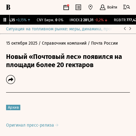
Войти
I
115,35
+0,15%
↑
CNY Бирж.
0
0%
IMOEX
2 281,31
-0,2%
↓
RGBITR
777,42
Ситуация на топливном рынке: меры, динамика, прогнозы
Выб
15 октября 2025
/ Справочник компаний
/ Почта России
Новый «Почтовый лес» появился на
площади более 20 гектаров
Архив
Оригинал пресс-релиза