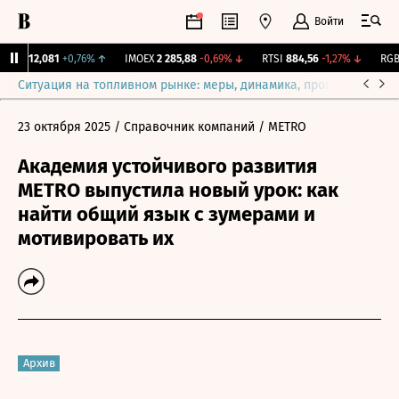
Войти
рж.
12,081
+0,76%
↑
IMOEX
2 285,88
-0,69%
↓
RTSI
884,56
-1,27%
↓
RGBI
Ситуация на топливном рынке: меры, динамика, прогнозы
Выб
23 октября 2025
/ Справочник компаний
/ METRO
Академия устойчивого развития
METRO выпустила новый урок: как
найти общий язык с зумерами и
мотивировать их
Архив