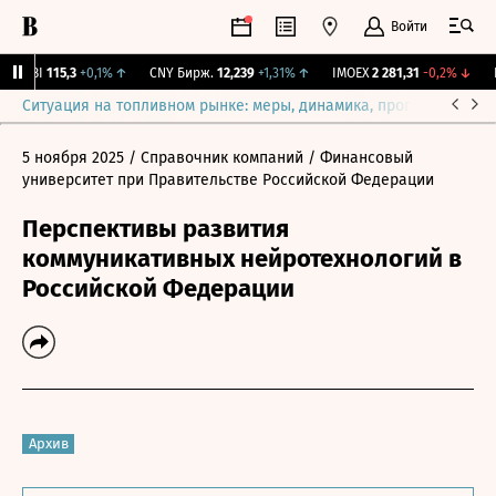
Войти
RGBI
115,3
+0,1%
↑
CNY Бирж.
12,239
+1,31%
↑
IMOEX
2 281,31
-0,2%
↓
R
Ситуация на топливном рынке: меры, динамика, прогнозы
Выб
5 ноября 2025
/ Справочник компаний
/ Финансовый
университет при Правительстве Российской Федерации
Перспективы развития
коммуникативных нейротехнологий в
Российской Федерации
Архив