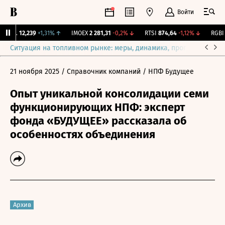
Войти
ирж.
12,239
+1,31%
↑
IMOEX
2 281,31
-0,2%
↓
RTSI
874,64
-1,12%
↓
RGBI
1
Ситуация на топливном рынке: меры, динамика, прогнозы
Выб
21 ноября 2025
/ Справочник компаний
/ НПФ Будущее
Опыт уникальной консолидации семи
функционирующих НПФ: эксперт
фонда «БУДУЩЕЕ» рассказала об
особенностях объединения
Архив