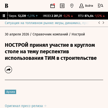
Войти
CNY Бирж.
12,239
+1,31%
↑
IMOEX
2 281,31
-0,2%
↓
RTSI
874,64
-1,12%
↓
Ситуация на топливном рынке: меры, динамика, прогнозы
Выб
30 апреля 2026
/ Справочник компаний
/ Нострой
НОСТРОЙ принял участие в круглом
столе на тему перспектив
использования ТИМ в строительстве
Архив
Оригинал пресс-релиза