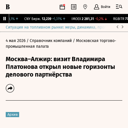
Войти
,3
+0,1%
↑
CNY Бирж.
12,239
+1,31%
↑
IMOEX
2 281,31
-0,2%
↓
RGBITR
777
Ситуация на топливном рынке: меры, динамика, прогнозы
Выб
4 мая 2026
/ Справочник компаний
/ Московская торгово-
промышленная палата
Москва–Алжир: визит Владимира
Платонова открыл новые горизонты
делового партнёрства
Архив