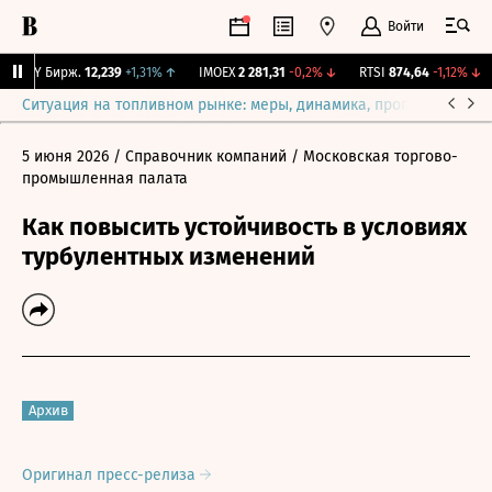
Войти
CNY Бирж.
12,239
+1,31%
↑
IMOEX
2 281,31
-0,2%
↓
RTSI
874,64
-1,12%
↓
Ситуация на топливном рынке: меры, динамика, прогнозы
Выб
5 июня 2026
/ Справочник компаний
/ Московская торгово-
промышленная палата
Как повысить устойчивость в условиях
турбулентных изменений
Архив
Оригинал пресс-релиза