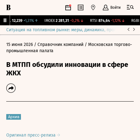
Войти
ирж.
12,239
+1,31%
↑
IMOEX
2 281,31
-0,2%
↓
RTSI
874,64
-1,12%
↓
RGBI
1
Ситуация на топливном рынке: меры, динамика, прогнозы
Выб
15 июня 2026
/ Справочник компаний
/ Московская торгово-
промышленная палата
В МТПП обсудили инновации в сфере
ЖКХ
Архив
Оригинал пресс-релиза