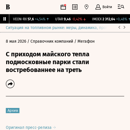
Войти
%
↑
VEON-RX
57,6
+4,54%
↑
UTAR
9,46
-0,42%
↓
IMOEX
2 312,64
+0,48%
↑
Ситуация на топливном рынке: меры, динамика, прогнозы
Выб
8 мая 2026
/ Справочник компаний
/ Мегафон
С приходом майского тепла
подмосковные парки стали
востребованнее на треть
Архив
Оригинал пресс-релиза