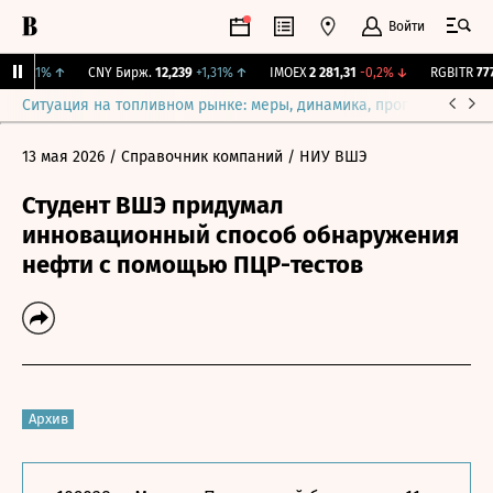
Войти
3
+0,1%
↑
CNY Бирж.
12,239
+1,31%
↑
IMOEX
2 281,31
-0,2%
↓
RGBITR
777,
Ситуация на топливном рынке: меры, динамика, прогнозы
Выб
13 мая 2026
/ Справочник компаний
/ НИУ ВШЭ
Студент ВШЭ придумал
инновационный способ обнаружения
нефти с помощью ПЦР-тестов
Архив