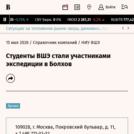
Войти
115,35
+0,15%
↑
CNY Бирж.
0
0%
IMOEX
2 281,31
-0,2%
↓
RGBITR
777,42
+
Ситуация на топливном рынке: меры, динамика, прогнозы
Выб
15 мая 2026
/ Справочник компаний
/ НИУ ВШЭ
Студенты ВШЭ стали участниками
экспедиции в Болхов
Архив
109028, г. Москва, Покровский бульвар, д. 11,
+ 7 495 771-32-32