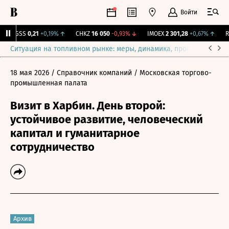
Войти
RGSS
0,21
+0,19%
↑
CHKZ
16 050
-0,93%
↓
IMOEX
2 301,28
+0,67%
↑
RTS
Ситуация на топливном рынке: меры, динамика, прогнозы
Выб
18 мая 2026
/ Справочник компаний
/ Московская торгово-
промышленная палата
Визит в Харбин. День второй:
устойчивое развитие, человеческий
капитал и гуманитарное
сотрудничество
Архив