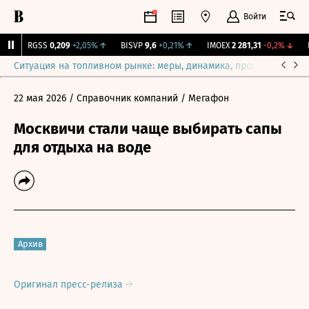
Войти
↑
RGSS
0,209
+2,05%
↑
BISVP
9,6
+0,21%
↑
IMOEX
2 281,31
-0,2%
↓
RT
Ситуация на топливном рынке: меры, динамика, прогнозы
Выб
22 мая 2026
/ Справочник компаний
/ Мегафон
Москвичи стали чаще выбирать сапы
для отдыха на воде
Архив
Оригинал пресс-релиза