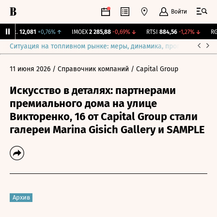
Войти
Бирж.
12,081
+0,76%
↑
IMOEX
2 285,88
-0,69%
↓
RTSI
884,56
-1,27%
↓
RGB
Ситуация на топливном рынке: меры, динамика, прогнозы
Выб
11 июня 2026
/ Справочник компаний
/ Capital Group
Искусство в деталях: партнерами
премиального дома на улице
Викторенко, 16 от Capital Group стали
галереи Marina Gisich Gallery и SAMPLE
Архив