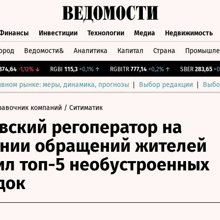
Финансы
Инвестиции
Технологии
Медиа
Недвижимость
ород
Ведомости&
Аналитика
Капитал
Страна
Промышле
а
Финансы
Инвестиции
Технологии
Медиа
Недвижимос
,64
-1,12%
↓
RGBI
115,3
+0,1%
↑
RGBITR
777,14
+0,2%
↑
SBER
283,65
+0,41
ивном рынке: меры, динамика, прогнозы
Выбор редакции
Выбо
равочник компаний
/ Ситиматик
вский регоператор на
нии обращений жителей
ил топ-5 необустроенных
док