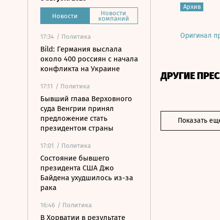
Архив
Новости
Новости
компаний
Оригинал п
17:34
/ Политика
Bild: Германия выслала
около 400 россиян с начала
конфликта на Украине
ДРУГИЕ ПРЕ
17:11
/ Политика
Бывший глава Верховного
суда Венгрии принял
предложение стать
Показать ещ
президентом страны
17:01
/ Политика
Состояние бывшего
президента США Джо
Байдена ухудшилось из-за
рака
16:46
/ Политика
В Хорватии в результате