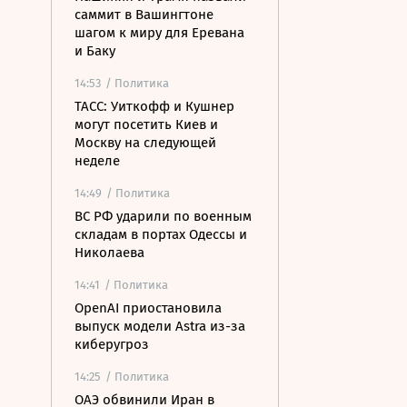
саммит в Вашингтоне
шагом к миру для Еревана
и Баку
14:53
/ Политика
ТАСС: Уиткофф и Кушнер
могут посетить Киев и
Москву на следующей
неделе
14:49
/ Политика
ВС РФ ударили по военным
складам в портах Одессы и
Николаева
14:41
/ Политика
OpenAI приостановила
выпуск модели Astra из-за
киберугроз
14:25
/ Политика
ОАЭ обвинили Иран в