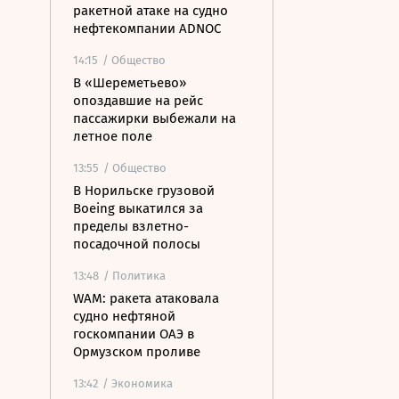
ракетной атаке на судно
нефтекомпании ADNOC
14:15
/ Общество
В «Шереметьево»
опоздавшие на рейс
пассажирки выбежали на
летное поле
13:55
/ Общество
В Норильске грузовой
Boeing выкатился за
пределы взлетно-
посадочной полосы
13:48
/ Политика
WAM: ракета атаковала
судно нефтяной
госкомпании ОАЭ в
Ормузском проливе
13:42
/ Экономика