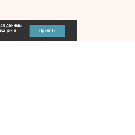
ься данным
Принять
изации в