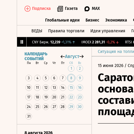
Подписка
Газета
MAX
Глобальные идеи
Бизнес
Экономика
ВЕДЫ
Правила торговли
Идеи управления
Г
Глобальные идеи
Бизнес
Экономик
,65
+0,41%
↑
CNY Бирж.
12,239
+1,31%
↑
IMOEX
2 281,31
-0,2%
↓
RTSI
874
Ситуация на топл
КАЛЕНДАРЬ
Август
СОБЫТИЙ
Пн
Вт
Ср
Чт
Пт
Сб
Вс
15 июня 2026
/ Сп
1
2
Сарато
3
4
5
6
7
8
9
основа
10
11
12
13
14
15
16
состав
17
18
19
20
21
22
23
24
25
26
27
28
29
30
площа
31
8 августа 2026