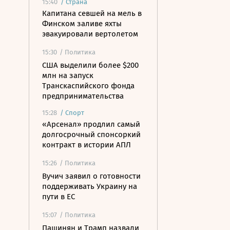
15:40
/
Страна
Капитана севшей на мель в
Финском заливе яхты
эвакуировали вертолетом
15:30
/ Политика
США выделили более $200
млн на запуск
Транскаспийского фонда
предпринимательства
15:28
/
Спорт
«Арсенал» продлил самый
долгосрочный спонсоркий
контракт в истории АПЛ
15:26
/ Политика
Вучич заявил о готовности
поддерживать Украину на
пути в ЕС
15:07
/ Политика
Пашинян и Трамп назвали