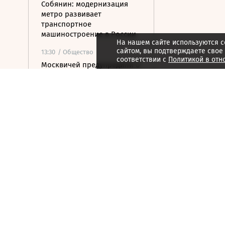
Собянин: модернизация
метро развивает
транспортное
машиностроение в России
На нашем сайте используются c
сайтом, вы подтверждаете свое
13:30
/ Общество
соответствии с
Политикой в отн
Москвичей предупредили о
снижении температуры
после жары
13:19
/ Политика
У берегов Италии
обнаружили корабль
времен Древнего Рима с
амфорами на борту
13:13
/
ESG
Грибы, включая мухоморы,
становятся пищей оленей
Камчатки перед зимой
13:07
/ Политика
Силы ПВО сбили 19