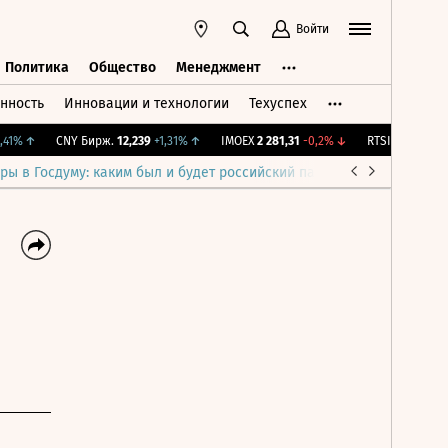
Войти
Политика
Общество
Менеджмент
нность
Инновации и технологии
Техуспех
ть
Политика
Общество
Менеджмент
%
↑
CNY Бирж.
12,239
+1,31%
↑
IMOEX
2 281,31
-0,2%
↓
RTSI
874,64
-1,12%
ры в Госдуму: каким был и будет российский парламент
Война н