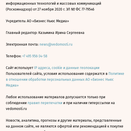
информационных технологий и массовых коммуникаций
(Роскомнадзор) от 27 ноября 2020 г. ЭЛ № ФС 77-79546
Учредитель: АО «Бизнес Ньюс Медиа»
Главный редактор: Казьмина Ирина Сергеевна
Электронная почта:
news@vedomosti.ru
Телефон:
+7 495 956-34-58
Сайт использует
IP адреса, cookie и данные геолокации
Пользователей сайта, условия использования содержатся в
Политике
в отношении обработки персональных данных АО «Бизнес Ньюс
Медиа»
Любое использование материалов допускается только при
соблюдении
правил перепечатки
и при наличии гиперссылки на
vedomosti.ru
Новости, аналитика, прогнозы и другие материалы, представленные
на данном сайте, не являются офертой или рекомендацией к покупке