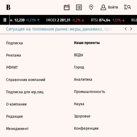
Войти
Y Бирж.
12,239
+1,31%
↑
IMOEX
2 281,31
-0,2%
↓
RTSI
874,64
-1,12%
↓
RGB
Ситуация на топливном рынке: меры, динамика, прогнозы
Выб
Наши проекты
Подписка
ВЕДЫ
Реклама
Город
РФРИТ
Аналитика
Справочник компаний
Промышленность
Подписка для юр.лиц
Наука
О компании
Здоровье
Редакция
Конференции
Менеджмент