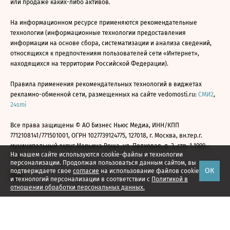
или продаже каких-либо активов.
На информационном ресурсе применяются рекомендательные
технологии (информационные технологии предоставления
информации на основе сбора, систематизации и анализа сведений,
относящихся к предпочтениям пользователей сети «Интернет»,
находящихся на территории Российской Федерации).
Правила применения рекомендательных технологий в виджетах
рекламно-обменной сети, размещенных на сайте vedomosti.ru:
СМИ2
,
24smi
Все права защищены © АО Бизнес Ньюс Медиа, ИНН/КПП
7712108141/771501001, ОГРН 1027739124775, 127018, г. Москва, вн.тер.г.
муниципальный округ Марьина Роща, ул. Полковая, д. 3, стр. 1 1999—
На нашем сайте используются cookie-файлы и технологии
2026
персонализации. Продолжая пользоваться данным сайтом, вы
ОК
подтверждаете свое
согласие
на использование файлов cookie
и технологий персонализации в соответствии с
Политикой в
отношении обработки персональных данных.