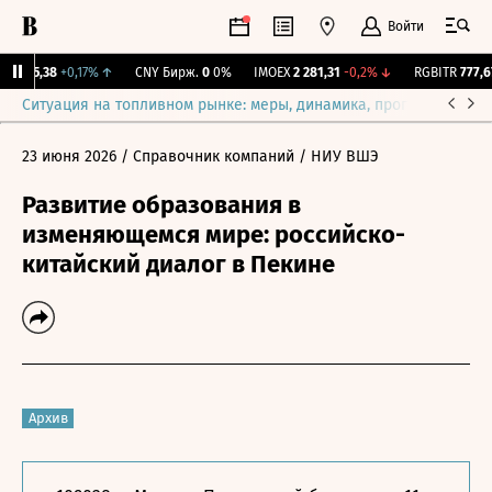
Войти
I
115,38
+0,17%
↑
CNY Бирж.
0
0%
IMOEX
2 281,31
-0,2%
↓
RGBITR
777,67
Ситуация на топливном рынке: меры, динамика, прогнозы
Выб
23 июня 2026
/ Справочник компаний
/ НИУ ВШЭ
Развитие образования в
изменяющемся мире: российско-
китайский диалог в Пекине
Архив