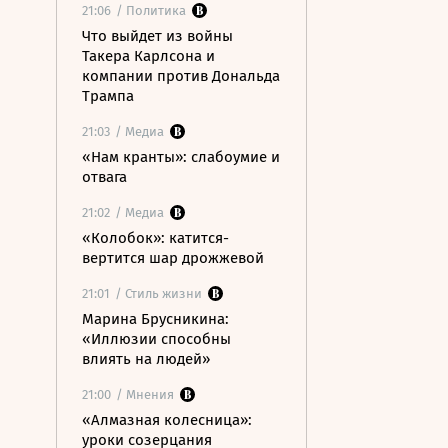
21:06
/ Политика
Что выйдет из войны
Такера Карлсона и
компании против Дональда
Трампа
21:03
/ Медиа
«Нам кранты»: слабоумие и
отвага
21:02
/ Медиа
«Колобок»: катится-
вертится шар дрожжевой
21:01
/ Стиль жизни
Марина Брусникина:
«Иллюзии способны
влиять на людей»
21:00
/ Мнения
«Алмазная колесница»:
уроки созерцания