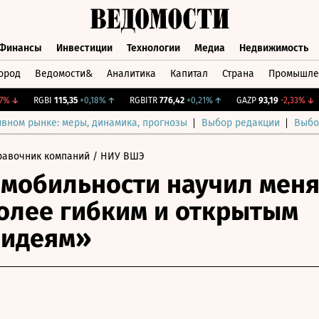
Финансы
Инвестиции
Технологии
Медиа
Недвижимость
ород
Ведомости&
Аналитика
Капитал
Страна
Промышле
а
Финансы
Инвестиции
Технологии
Медиа
Недвижимос
↓
RGBI
115,35
+0,18%
↑
RGBITR
776,42
+0,21%
↑
GAZP
93,19
-2,33%
↓
C
ивном рынке: меры, динамика, прогнозы
Выбор редакции
Выбо
равочник компаний
/ НИУ ВШЭ
мобильности научил мен
олее гибким и открытым
 идеям»