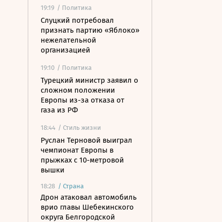
19:19
/ Политика
Слуцкий потребовал
признать партию «Яблоко»
нежелательной
организацией
19:10
/ Политика
Турецкий министр заявил о
сложном положении
Европы из-за отказа от
газа из РФ
18:44
/ Стиль жизни
Руслан Терновой выиграл
чемпионат Европы в
прыжках с 10-метровой
вышки
18:28
/
Страна
Дрон атаковал автомобиль
врио главы Шебекинского
округа Белгородской