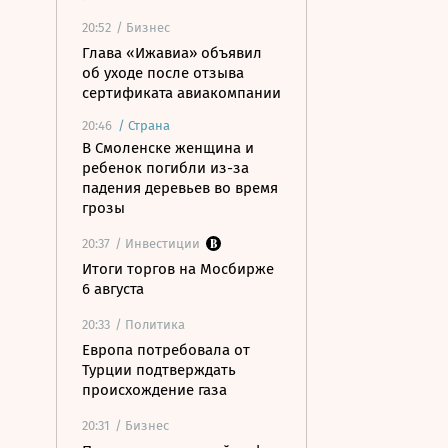
20:52
/ Бизнес
Глава «Ижавиа» объявил
об уходе после отзыва
сертификата авиакомпании
20:46
/
Страна
В Смоленске женщина и
ребенок погибли из-за
падения деревьев во время
грозы
20:37
/ Инвестиции
Итоги торгов на Мосбирже
6 августа
20:33
/ Политика
Европа потребовала от
Турции подтверждать
происхождение газа
20:31
/ Бизнес