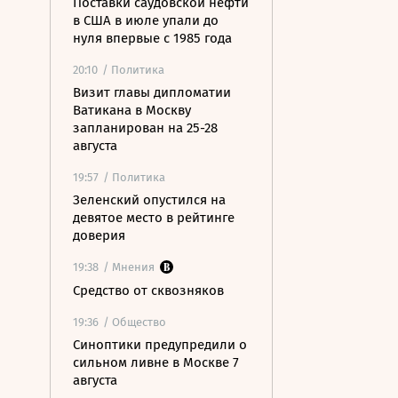
Поставки саудовской нефти
в США в июле упали до
нуля впервые с 1985 года
20:10
/ Политика
Визит главы дипломатии
Ватикана в Москву
запланирован на 25-28
августа
19:57
/ Политика
Зеленский опустился на
девятое место в рейтинге
доверия
19:38
/ Мнения
Средство от сквозняков
19:36
/ Общество
Синоптики предупредили о
сильном ливне в Москве 7
августа