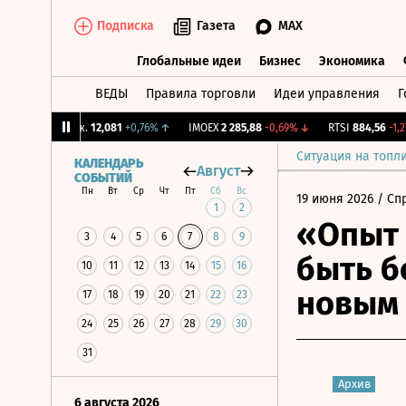
Подписка
Газета
MAX
Глобальные идеи
Бизнес
Экономика
ВЕДЫ
Правила торговли
Идеи управления
Г
Глобальные идеи
Бизнес
Экономик
CNY Бирж.
12,081
+0,76%
↑
IMOEX
2 285,88
-0,69%
↓
RTSI
884,56
-1,27%
Ситуация на топл
КАЛЕНДАРЬ
Август
СОБЫТИЙ
Пн
Вт
Ср
Чт
Пт
Сб
Вс
19 июня 2026
/ Сп
1
2
«Опыт 
3
4
5
6
7
8
9
быть б
10
11
12
13
14
15
16
новым
17
18
19
20
21
22
23
24
25
26
27
28
29
30
31
Архив
6 августа 2026