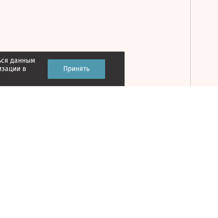
ься данным
Принять
изации в