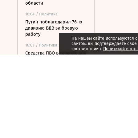
области
18:04
/ Политика
Путин поблагодарил 76-ю
дивизию ВДВ за боевую
работу
На нашем сайте используются c
сайтом, вы подтверждаете свое
18:03
/ Политика
соответствии с
Политикой в отн
Средства ПВО в течение дня
сбили 281 беспилотник ВСУ
17:50
/ Общество
Первая в истории 500-
балльница ЕГЭ поступила в
МФТИ
17:33
/ Политика
Зеленский впервые с
начала конфликта с
Россией посетит Сербию
17:22
/ Бизнес