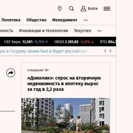
Войти
Политика
Общество
Менеджмент
нность
Инновации и технологии
Техуспех
ть
Политика
Общество
Менеджмент
NY Бирж.
12,081
+0,76%
↑
IMOEX
2 285,88
-0,69%
↓
RTSI
884,56
-1,27%
↓
ры в Госдуму: каким был и будет российский парламент
Война н
Спецпроект 16+
я
«Домклик»: спрос на вторичную
недвижимость в ипотеку вырос
за год в 2,2 раза