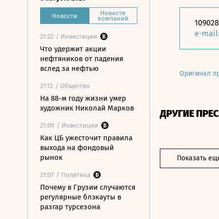
Новости
Новости
компаний
109028
e-mail
21:22
/ Инвестиции
Что удержит акции
нефтяников от падения
вслед за нефтью
Оригинал п
21:12
/ Общество
На 88-м году жизни умер
художник Николай Марков
ДРУГИЕ ПРЕ
21:09
/ Инвестиции
Как ЦБ ужесточит правила
выхода на фондовый
рынок
Показать ещ
21:07
/ Политика
Почему в Грузии случаются
регулярные блэкауты в
разгар турсезона