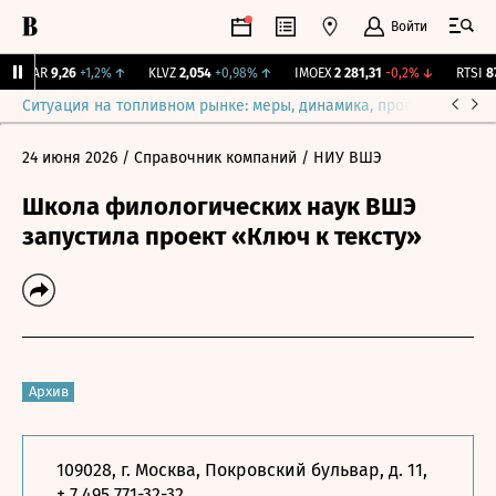
Войти
UTAR
9,26
+1,2%
↑
KLVZ
2,054
+0,98%
↑
IMOEX
2 281,31
-0,2%
↓
RTSI
874
Ситуация на топливном рынке: меры, динамика, прогнозы
Выб
24 июня 2026
/ Справочник компаний
/ НИУ ВШЭ
Школа филологических наук ВШЭ
запустила проект «Ключ к тексту»
Архив
109028, г. Москва, Покровский бульвар, д. 11,
+ 7 495 771-32-32