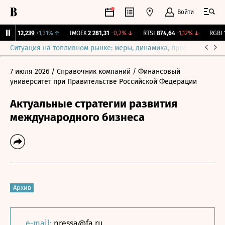
Войти
ирж.
12,239
+1,31%
↑
IMOEX
2 281,31
-0,2%
↓
RTSI
874,64
-1,12%
↓
RGBI
11
Ситуация на топливном рынке: меры, динамика, прогнозы
Выб
7 июля 2026
/ Справочник компаний
/ Финансовый
университет при Правительстве Российской Федерации
Актуальные стратегии развития
международного бизнеса
Архив
e-mail:
pressa@fa.ru