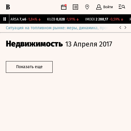
Войти
↑
ARSA
7,46
-1,84%
↓
KUZB
0,028
-1,91%
↓
IMOEX
2 288,17
-0,59%
↓
RT
Ситуация на топливном рынке: меры, динамика, прогнозы
Выб
Недвижимость
13 Апреля 2017
Показать еще