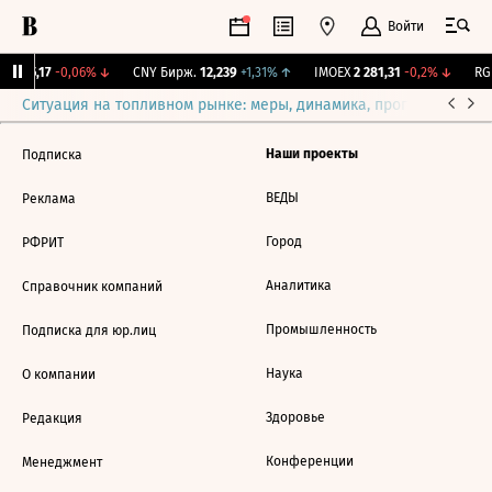
Войти
I
115,17
-0,06%
↓
CNY Бирж.
12,239
+1,31%
↑
IMOEX
2 281,31
-0,2%
↓
RGB
Ситуация на топливном рынке: меры, динамика, прогнозы
Выб
Наши проекты
Подписка
ВЕДЫ
Реклама
Город
РФРИТ
Аналитика
Справочник компаний
Промышленность
Подписка для юр.лиц
Наука
О компании
Здоровье
Редакция
Конференции
Менеджмент