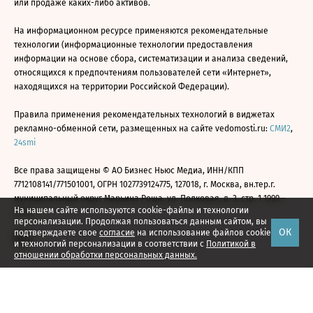
или продаже каких-либо активов.
На информационном ресурсе применяются рекомендательные
технологии (информационные технологии предоставления
информации на основе сбора, систематизации и анализа сведений,
относящихся к предпочтениям пользователей сети «Интернет»,
находящихся на территории Российской Федерации).
Правила применения рекомендательных технологий в виджетах
рекламно-обменной сети, размещенных на сайте vedomosti.ru:
СМИ2
,
24smi
Все права защищены © АО Бизнес Ньюс Медиа, ИНН/КПП
7712108141/771501001, ОГРН 1027739124775, 127018, г. Москва, вн.тер.г.
муниципальный округ Марьина Роща, ул. Полковая, д. 3, стр. 1 1999—
На нашем сайте используются cookie-файлы и технологии
2026
персонализации. Продолжая пользоваться данным сайтом, вы
ОК
подтверждаете свое
согласие
на использование файлов cookie
и технологий персонализации в соответствии с
Политикой в
отношении обработки персональных данных.