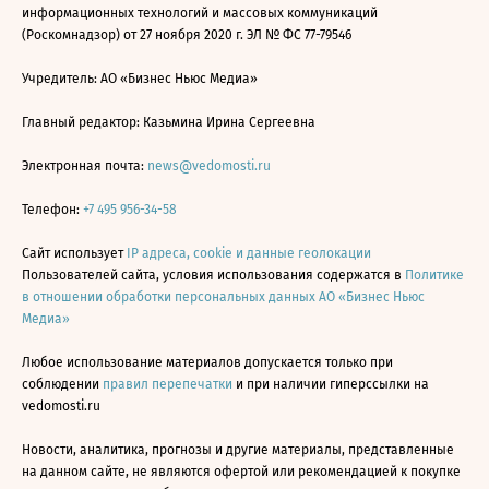
информационных технологий и массовых коммуникаций
(Роскомнадзор) от 27 ноября 2020 г. ЭЛ № ФС 77-79546
Учредитель: АО «Бизнес Ньюс Медиа»
Главный редактор: Казьмина Ирина Сергеевна
Электронная почта:
news@vedomosti.ru
Телефон:
+7 495 956-34-58
Сайт использует
IP адреса, cookie и данные геолокации
Пользователей сайта, условия использования содержатся в
Политике
в отношении обработки персональных данных АО «Бизнес Ньюс
Медиа»
Любое использование материалов допускается только при
соблюдении
правил перепечатки
и при наличии гиперссылки на
vedomosti.ru
Новости, аналитика, прогнозы и другие материалы, представленные
на данном сайте, не являются офертой или рекомендацией к покупке