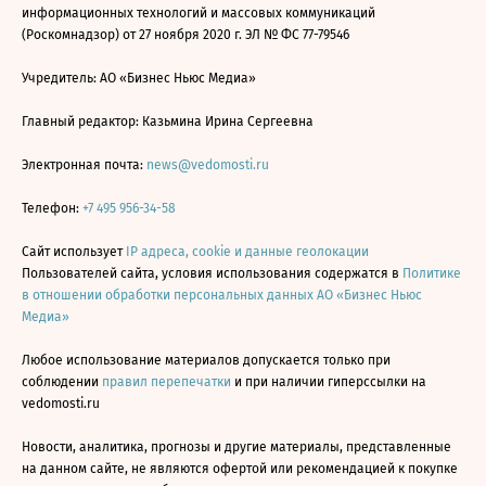
информационных технологий и массовых коммуникаций
(Роскомнадзор) от 27 ноября 2020 г. ЭЛ № ФС 77-79546
Учредитель: АО «Бизнес Ньюс Медиа»
Главный редактор: Казьмина Ирина Сергеевна
Электронная почта:
news@vedomosti.ru
Телефон:
+7 495 956-34-58
Сайт использует
IP адреса, cookie и данные геолокации
Пользователей сайта, условия использования содержатся в
Политике
в отношении обработки персональных данных АО «Бизнес Ньюс
Медиа»
Любое использование материалов допускается только при
соблюдении
правил перепечатки
и при наличии гиперссылки на
vedomosti.ru
Новости, аналитика, прогнозы и другие материалы, представленные
на данном сайте, не являются офертой или рекомендацией к покупке