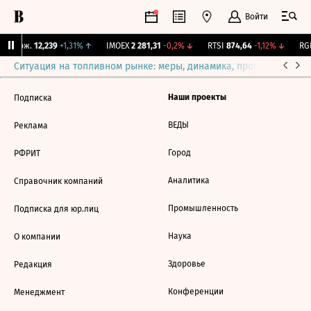
Войти
Y Бирж.
12,239
+1,31%
↑
IMOEX
2 281,31
-0,2%
↓
RTSI
874,64
-1,12%
↓
RGB
Ситуация на топливном рынке: меры, динамика, прогнозы
Выб
Наши проекты
Подписка
ВЕДЫ
Реклама
Город
РФРИТ
Аналитика
Справочник компаний
Промышленность
Подписка для юр.лиц
Наука
О компании
Здоровье
Редакция
Конференции
Менеджмент