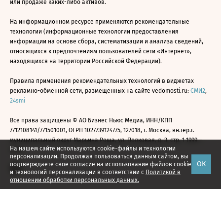
или продаже каких-либо активов.
На информационном ресурсе применяются рекомендательные
технологии (информационные технологии предоставления
информации на основе сбора, систематизации и анализа сведений,
относящихся к предпочтениям пользователей сети «Интернет»,
находящихся на территории Российской Федерации).
Правила применения рекомендательных технологий в виджетах
рекламно-обменной сети, размещенных на сайте vedomosti.ru:
СМИ2
,
24smi
Все права защищены © АО Бизнес Ньюс Медиа, ИНН/КПП
7712108141/771501001, ОГРН 1027739124775, 127018, г. Москва, вн.тер.г.
муниципальный округ Марьина Роща, ул. Полковая, д. 3, стр. 1 1999—
На нашем сайте используются cookie-файлы и технологии
2026
персонализации. Продолжая пользоваться данным сайтом, вы
ОК
подтверждаете свое
согласие
на использование файлов cookie
и технологий персонализации в соответствии с
Политикой в
отношении обработки персональных данных.