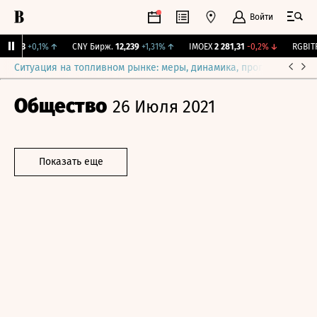
Войти
115,3
+0,1%
↑
CNY Бирж.
12,239
+1,31%
↑
IMOEX
2 281,31
-0,2%
↓
RGBITR
Ситуация на топливном рынке: меры, динамика, прогнозы
Выб
Общество
26 Июля 2021
Показать еще