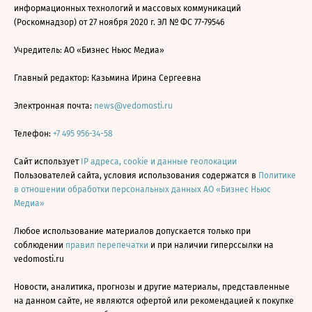
информационных технологий и массовых коммуникаций
(Роскомнадзор) от 27 ноября 2020 г. ЭЛ № ФС 77-79546
Учредитель: АО «Бизнес Ньюс Медиа»
Главный редактор: Казьмина Ирина Сергеевна
Электронная почта:
news@vedomosti.ru
Телефон:
+7 495 956-34-58
Сайт использует
IP адреса, cookie и данные геолокации
Пользователей сайта, условия использования содержатся в
Политике
в отношении обработки персональных данных АО «Бизнес Ньюс
Медиа»
Любое использование материалов допускается только при
соблюдении
правил перепечатки
и при наличии гиперссылки на
vedomosti.ru
Новости, аналитика, прогнозы и другие материалы, представленные
на данном сайте, не являются офертой или рекомендацией к покупке