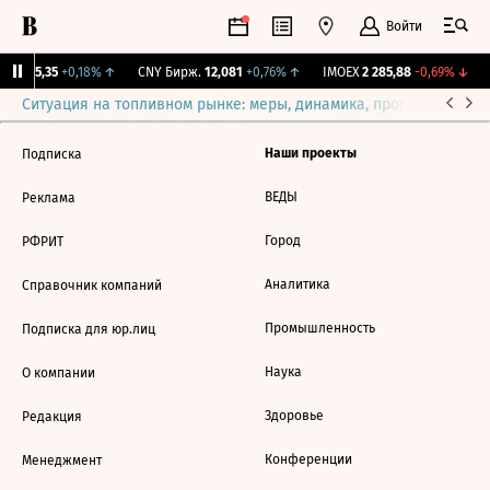
Войти
BI
115,35
+0,18%
↑
CNY Бирж.
12,081
+0,76%
↑
IMOEX
2 285,88
-0,69%
↓
Ситуация на топливном рынке: меры, динамика, прогнозы
Выб
Наши проекты
Подписка
ВЕДЫ
Реклама
Город
РФРИТ
Аналитика
Справочник компаний
Промышленность
Подписка для юр.лиц
Наука
О компании
Здоровье
Редакция
Конференции
Менеджмент