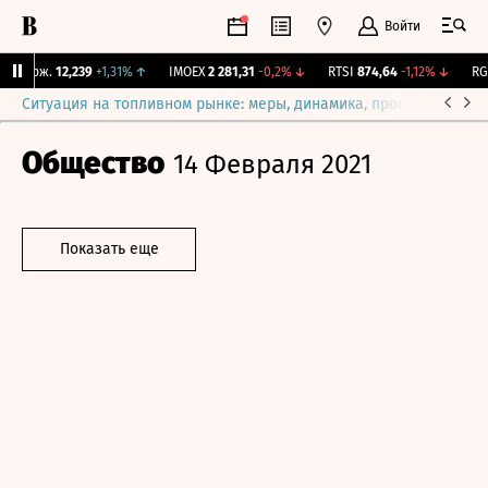
Войти
 Бирж.
12,239
+1,31%
↑
IMOEX
2 281,31
-0,2%
↓
RTSI
874,64
-1,12%
↓
RGBI
Ситуация на топливном рынке: меры, динамика, прогнозы
Выб
Общество
14 Февраля 2021
Показать еще