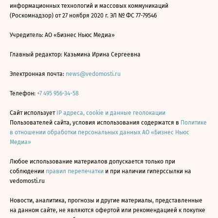
информационных технологий и массовых коммуникаций
(Роскомнадзор) от 27 ноября 2020 г. ЭЛ № ФС 77-79546
Учредитель: АО «Бизнес Ньюс Медиа»
Главный редактор: Казьмина Ирина Сергеевна
Электронная почта:
news@vedomosti.ru
Телефон:
+7 495 956-34-58
Сайт использует
IP адреса, cookie и данные геолокации
Пользователей сайта, условия использования содержатся в
Политике
в отношении обработки персональных данных АО «Бизнес Ньюс
Медиа»
Любое использование материалов допускается только при
соблюдении
правил перепечатки
и при наличии гиперссылки на
vedomosti.ru
Новости, аналитика, прогнозы и другие материалы, представленные
на данном сайте, не являются офертой или рекомендацией к покупке