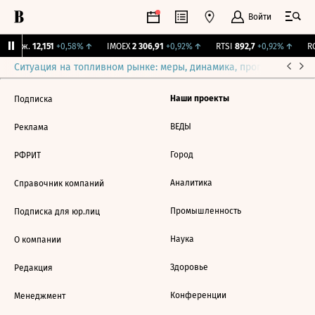
Войти
 Бирж.
12,151
+0,58%
↑
IMOEX
2 306,91
+0,92%
↑
RTSI
892,7
+0,92%
↑
RG
Ситуация на топливном рынке: меры, динамика, прогнозы
Выб
Наши проекты
Подписка
ВЕДЫ
Реклама
Город
РФРИТ
Аналитика
Справочник компаний
Промышленность
Подписка для юр.лиц
Наука
О компании
Здоровье
Редакция
Конференции
Менеджмент