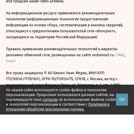
или продаже каких-либо активов.
На информационном ресурсе применяются рекомендательные
технологии (информационные технологии предоставления
информации на основе сбора, систематизации и анализа сведений,
относящихся к предпочтениям пользователей сети «Интернет»,
находящихся на территории Российской Федерации).
Правила применения рекомендательных технологий в виджетах
рекламно-обменной сети, размещенных на сайте vedomosti.ru:
СМИ2
,
24smi
Все права защищены © АО Бизнес Ньюс Медиа, ИНН/КПП
7712108141/771501001, ОГРН 1027739124775, 127018, г. Москва, вн.тер.г.
муниципальный округ Марьина Роща, ул. Полковая, д. 3, стр. 1 1999—
На нашем сайте используются cookie-файлы и технологии
2026
персонализации. Продолжая пользоваться данным сайтом, вы
ОК
подтверждаете свое
согласие
на использование файлов cookie
и технологий персонализации в соответствии с
Политикой в
отношении обработки персональных данных.