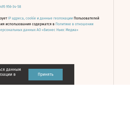
 495 956-34-58
ьзует
IP адреса, cookie и данные геолокации
Пользователей
овия использования содержатся в
Политике в отношении
персональных данных АО «Бизнес Ньюс Медиа»
ься данным
Принять
изации в