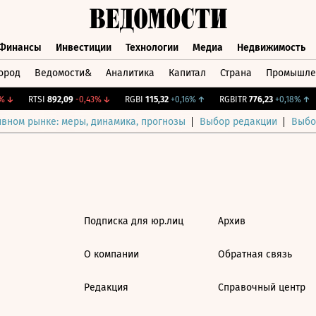
Финансы
Инвестиции
Технологии
Медиа
Недвижимость
ород
Ведомости&
Аналитика
Капитал
Страна
Промышле
а
Финансы
Инвестиции
Технологии
Медиа
Недвижимос
↓
RTSI
892,09
-0,43%
↓
RGBI
115,32
+0,16%
↑
RGBITR
776,23
+0,18%
↑
ивном рынке: меры, динамика, прогнозы
Выбор редакции
Выбо
Подписка для юр.лиц
Архив
О компании
Обратная связь
Редакция
Справочный центр