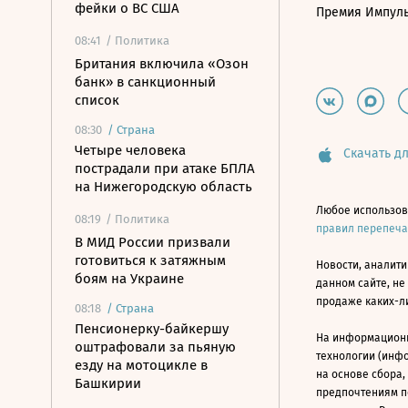
фейки о ВС США
Премия Импул
08:41
/ Политика
Британия включила «Озон
банк» в санкционный
список
08:30
/
Страна
Четыре человека
Скачать дл
пострадали при атаке БПЛА
на Нижегородскую область
Любое использов
08:19
/ Политика
правил перепеч
В МИД России призвали
готовиться к затяжным
Новости, аналити
боям на Украине
данном сайте, не
продаже каких-л
08:18
/
Страна
Пенсионерку-байкершу
На информацион
оштрафовали за пьяную
технологии (инф
езду на мотоцикле в
на основе сбора,
Башкирии
предпочтениям п