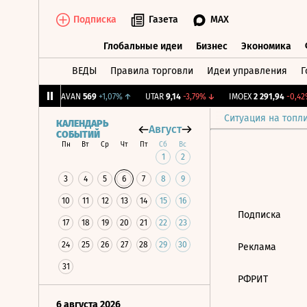
Подписка
Газета
MAX
Глобальные идеи
Бизнес
Экономика
ВЕДЫ
Правила торговли
Идеи управления
Г
Глобальные идеи
Бизнес
Экономик
51
+0,51%
↑
AVAN
569
+1,07%
↑
UTAR
9,14
-3,79%
↓
IMOEX
2 291,94
-0,42%
Ситуация на топл
КАЛЕНДАРЬ
Август
СОБЫТИЙ
Пн
Вт
Ср
Чт
Пт
Сб
Вс
1
2
3
4
5
6
7
8
9
10
11
12
13
14
15
16
Подписка
17
18
19
20
21
22
23
24
25
26
27
28
29
30
Реклама
31
РФРИТ
6 августа 2026