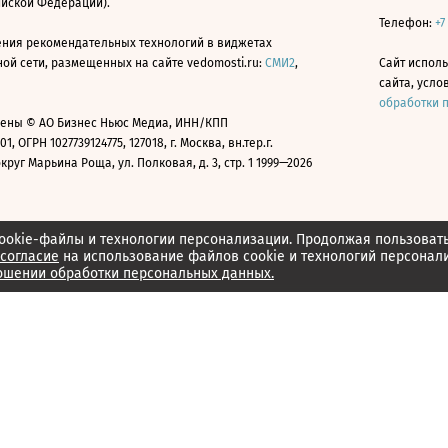
ийской Федерации).
Телефон:
+7
ния рекомендательных технологий в виджетах
й сети, размещенных на сайте vedomosti.ru:
СМИ2
,
Сайт испол
сайта, усл
обработки 
ены © АО Бизнес Ньюс Медиа, ИНН/КПП
01, ОГРН 1027739124775, 127018, г. Москва, вн.тер.г.
уг Марьина Роща, ул. Полковая, д. 3, стр. 1 1999—2026
ookie-файлы и технологии персонализации. Продолжая пользоват
согласие
на использование файлов cookie и технологий персонал
ошении обработки персональных данных.