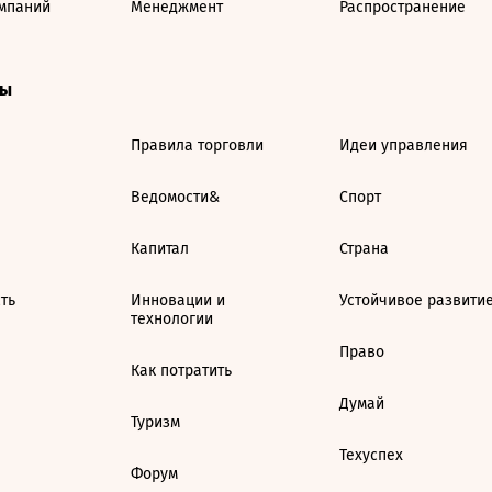
мпаний
Менеджмент
Распространение
ты
Правила торговли
Идеи управления
Ведомости&
Спорт
Капитал
Страна
ть
Инновации и
Устойчивое развити
технологии
Право
Как потратить
Думай
Туризм
Техуспех
Форум