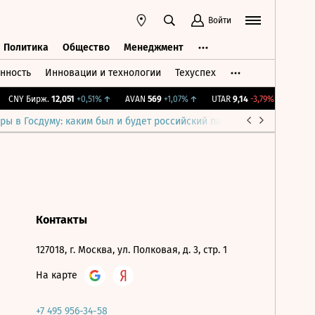
Войти
Политика
Общество
Менеджмент
нность
Инновации и технологии
Техуспех
ть
Политика
Общество
Менеджмент
CNY Бирж.
12,051
+0,51%
↑
AVAN
569
+1,07%
↑
UTAR
9,14
-3,79%
↓
IMOEX
ры в Госдуму: каким был и будет российский парламент
Война н
Контакты
127018, г. Москва, ул. Полковая, д. 3, стр. 1
На карте
+7 495 956-34-58