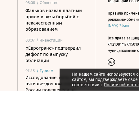
территории Росс
08:08
/ Общество
Фальков назвал платный
Правила примене
прием в вузы борьбой с
рекламно-обменно
некачественным
INFOX
,
24smi
образованием
Все права защищ
08:07
/ Инвестиции
7712108141/7715010
«Евротранс» подтвердил
муниципальный окр
дефолт по выпуску
облигаций
07:58
/
Туризм
На нашем сайте используются c
Исследование: ночь в
сайтом, вы подтверждаете свое
пятизвездочном отеле в
соответствии с
Политикой в отн
России подешевела на
10,6% за год
07:44
/
Город
Рынок недвижимости Дубая
в июле достиг $7,1 млрд
07:39
/ Бизнес
Хуснуллин предложил