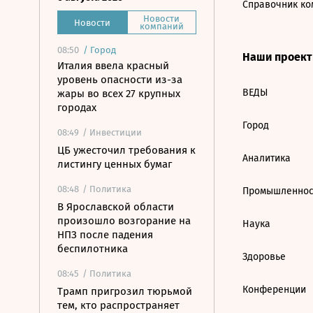
Справочник ко
Новости
Новости
компаний
08:50
/
Город
Наши проек
Италия ввела красный
уровень опасности из-за
ВЕДЫ
жары во всех 27 крупных
городах
Город
08:49
/ Инвестиции
ЦБ ужесточил требования к
Аналитика
листингу ценных бумаг
08:48
/ Политика
Промышленнос
В Ярославской области
произошло возгорание на
Наука
НПЗ после падения
беспилотника
Здоровье
08:45
/ Политика
Конференции
Трамп пригрозил тюрьмой
тем, кто распространяет