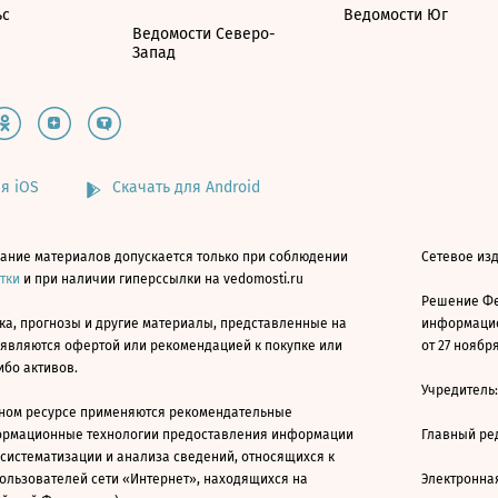
ьс
Ведомости Юг
Ведомости Северо-
Запад
я iOS
Скачать для Android
ание материалов допускается только при соблюдении
Сетевое изд
атки
и при наличии гиперссылки на vedomosti.ru
Решение Фе
ка, прогнозы и другие материалы, представленные на
информацио
 являются офертой или рекомендацией к покупке или
от 27 ноября
ибо активов.
Учредитель
ном ресурсе применяются рекомендательные
ормационные технологии предоставления информации
Главный ре
 систематизации и анализа сведений, относящихся к
ользователей сети «Интернет», находящихся на
Электронна