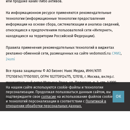
или продаже каких-либо активов.
На информационном ресурсе применяются рекомендательные
технологии (информационные технологии предоставления
информации на основе сбора, систематизации и анализа сведений,
относящихся к предпочтениям пользователей сети «Интернет»,
находящихся на территории Российской Федерации).
Правила применения рекомендательных технологий в виджетах
рекламно-обменной сети, размещенных на сайте vedomosti.ru:
СМИ2
,
24smi
Все права защищены © АО Бизнес Ньюс Медиа, ИНН/КПП
7712108141/771501001, ОГРН 1027739124775, 127018, г. Москва, вн.тер.г.
муниципальный округ Марьина Роща, ул. Полковая, д. 3, стр. 1 1999—
На нашем сайте используются cookie-файлы и технологии
2026
персонализации. Продолжая пользоваться данным сайтом, вы
ОК
подтверждаете свое
согласие
на использование файлов cookie
и технологий персонализации в соответствии с
Политикой в
отношении обработки персональных данных.