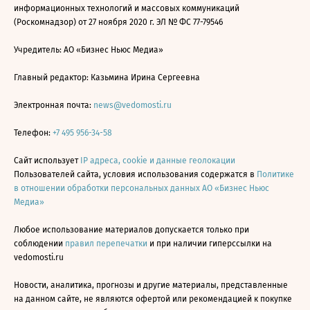
информационных технологий и массовых коммуникаций
(Роскомнадзор) от 27 ноября 2020 г. ЭЛ № ФС 77-79546
Учредитель: АО «Бизнес Ньюс Медиа»
Главный редактор: Казьмина Ирина Сергеевна
Электронная почта:
news@vedomosti.ru
Телефон:
+7 495 956-34-58
Сайт использует
IP адреса, cookie и данные геолокации
Пользователей сайта, условия использования содержатся в
Политике
в отношении обработки персональных данных АО «Бизнес Ньюс
Медиа»
Любое использование материалов допускается только при
соблюдении
правил перепечатки
и при наличии гиперссылки на
vedomosti.ru
Новости, аналитика, прогнозы и другие материалы, представленные
на данном сайте, не являются офертой или рекомендацией к покупке