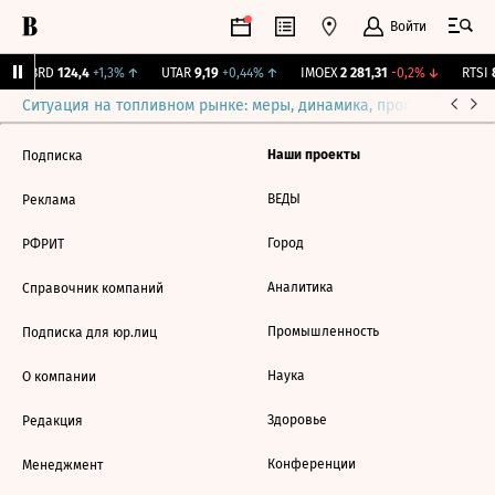
Войти
ABRD
124,4
+1,3%
↑
UTAR
9,19
+0,44%
↑
IMOEX
2 281,31
-0,2%
↓
RTSI
8
Ситуация на топливном рынке: меры, динамика, прогнозы
Выб
Наши проекты
Подписка
ВЕДЫ
Реклама
Город
РФРИТ
Аналитика
Справочник компаний
Промышленность
Подписка для юр.лиц
Наука
О компании
Здоровье
Редакция
Конференции
Менеджмент