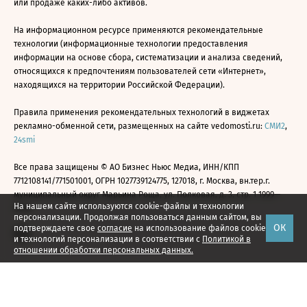
или продаже каких-либо активов.
На информационном ресурсе применяются рекомендательные
технологии (информационные технологии предоставления
информации на основе сбора, систематизации и анализа сведений,
относящихся к предпочтениям пользователей сети «Интернет»,
находящихся на территории Российской Федерации).
Правила применения рекомендательных технологий в виджетах
рекламно-обменной сети, размещенных на сайте vedomosti.ru:
СМИ2
,
24smi
Все права защищены © АО Бизнес Ньюс Медиа, ИНН/КПП
7712108141/771501001, ОГРН 1027739124775, 127018, г. Москва, вн.тер.г.
муниципальный округ Марьина Роща, ул. Полковая, д. 3, стр. 1 1999—
На нашем сайте используются cookie-файлы и технологии
2026
персонализации. Продолжая пользоваться данным сайтом, вы
ОК
подтверждаете свое
согласие
на использование файлов cookie
и технологий персонализации в соответствии с
Политикой в
отношении обработки персональных данных.