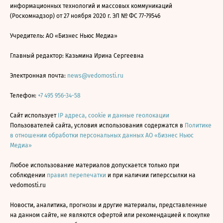
информационных технологий и массовых коммуникаций
(Роскомнадзор) от 27 ноября 2020 г. ЭЛ № ФС 77-79546
Учредитель: АО «Бизнес Ньюс Медиа»
Главный редактор: Казьмина Ирина Сергеевна
Электронная почта:
news@vedomosti.ru
Телефон:
+7 495 956-34-58
Сайт использует
IP адреса, cookie и данные геолокации
Пользователей сайта, условия использования содержатся в
Политике
в отношении обработки персональных данных АО «Бизнес Ньюс
Медиа»
Любое использование материалов допускается только при
соблюдении
правил перепечатки
и при наличии гиперссылки на
vedomosti.ru
Новости, аналитика, прогнозы и другие материалы, представленные
на данном сайте, не являются офертой или рекомендацией к покупке