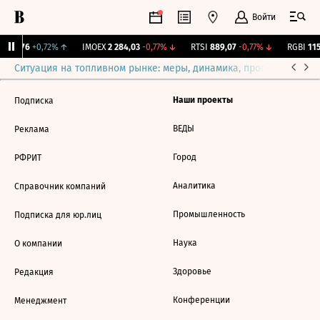
Войти
12,076
+0,72%
↑
IMOEX
2 284,03
-0,77%
↓
RTSI
889,07
-0,77%
↓
RGBI
115,
Ситуация на топливном рынке: меры, динамика, прогнозы
Выб
Наши проекты
Подписка
ВЕДЫ
Реклама
Город
РФРИТ
Аналитика
Справочник компаний
Промышленность
Подписка для юр.лиц
Наука
О компании
Здоровье
Редакция
Конференции
Менеджмент