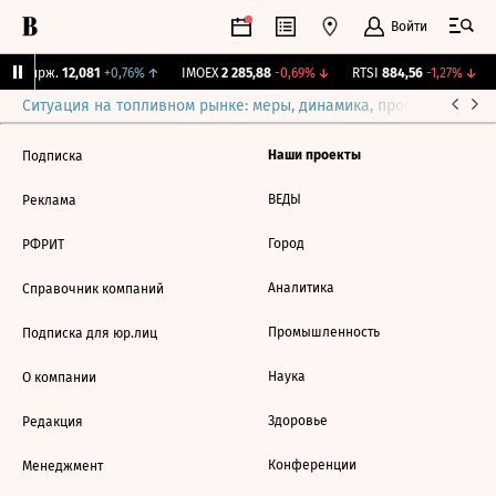
Войти
NY Бирж.
12,081
+0,76%
↑
IMOEX
2 285,88
-0,69%
↓
RTSI
884,56
-1,27%
↓
Ситуация на топливном рынке: меры, динамика, прогнозы
Выб
Наши проекты
Подписка
ВЕДЫ
Реклама
Город
РФРИТ
Аналитика
Справочник компаний
Промышленность
Подписка для юр.лиц
Наука
О компании
Здоровье
Редакция
Конференции
Менеджмент