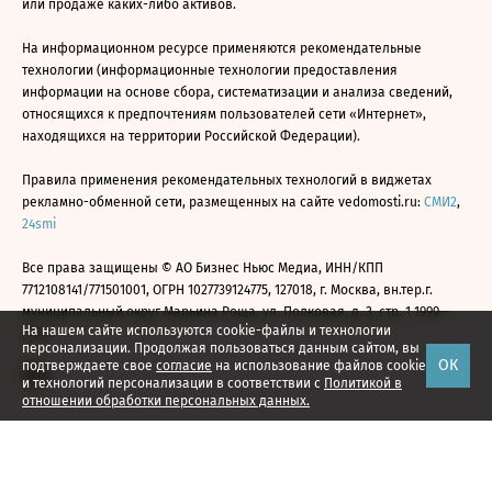
или продаже каких-либо активов.
На информационном ресурсе применяются рекомендательные
технологии (информационные технологии предоставления
информации на основе сбора, систематизации и анализа сведений,
относящихся к предпочтениям пользователей сети «Интернет»,
находящихся на территории Российской Федерации).
Правила применения рекомендательных технологий в виджетах
рекламно-обменной сети, размещенных на сайте vedomosti.ru:
СМИ2
,
24smi
Все права защищены © АО Бизнес Ньюс Медиа, ИНН/КПП
7712108141/771501001, ОГРН 1027739124775, 127018, г. Москва, вн.тер.г.
муниципальный округ Марьина Роща, ул. Полковая, д. 3, стр. 1 1999—
На нашем сайте используются cookie-файлы и технологии
2026
персонализации. Продолжая пользоваться данным сайтом, вы
ОК
подтверждаете свое
согласие
на использование файлов cookie
и технологий персонализации в соответствии с
Политикой в
отношении обработки персональных данных.