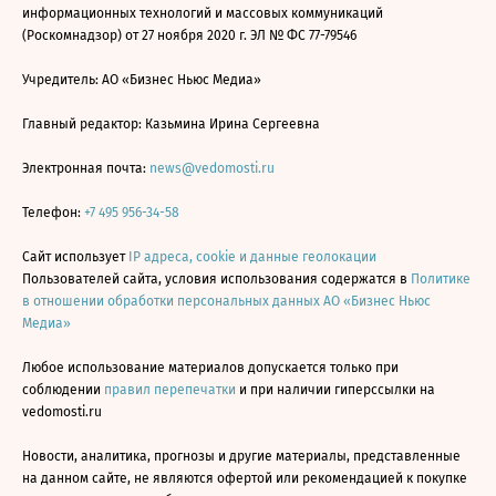
информационных технологий и массовых коммуникаций
(Роскомнадзор) от 27 ноября 2020 г. ЭЛ № ФС 77-79546
Учредитель: АО «Бизнес Ньюс Медиа»
Главный редактор: Казьмина Ирина Сергеевна
Электронная почта:
news@vedomosti.ru
Телефон:
+7 495 956-34-58
Сайт использует
IP адреса, cookie и данные геолокации
Пользователей сайта, условия использования содержатся в
Политике
в отношении обработки персональных данных АО «Бизнес Ньюс
Медиа»
Любое использование материалов допускается только при
соблюдении
правил перепечатки
и при наличии гиперссылки на
vedomosti.ru
Новости, аналитика, прогнозы и другие материалы, представленные
на данном сайте, не являются офертой или рекомендацией к покупке