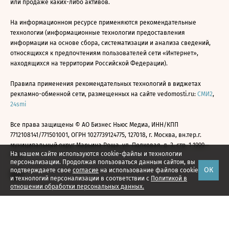
или продаже каких-либо активов.
На информационном ресурсе применяются рекомендательные
технологии (информационные технологии предоставления
информации на основе сбора, систематизации и анализа сведений,
относящихся к предпочтениям пользователей сети «Интернет»,
находящихся на территории Российской Федерации).
Правила применения рекомендательных технологий в виджетах
рекламно-обменной сети, размещенных на сайте vedomosti.ru:
СМИ2
,
24smi
Все права защищены © АО Бизнес Ньюс Медиа, ИНН/КПП
7712108141/771501001, ОГРН 1027739124775, 127018, г. Москва, вн.тер.г.
муниципальный округ Марьина Роща, ул. Полковая, д. 3, стр. 1 1999—
На нашем сайте используются cookie-файлы и технологии
2026
персонализации. Продолжая пользоваться данным сайтом, вы
ОК
подтверждаете свое
согласие
на использование файлов cookie
и технологий персонализации в соответствии с
Политикой в
отношении обработки персональных данных.