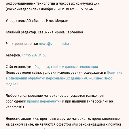
информационных технологий и массовых коммуникаций
(Роскомнадзор) от 27 ноября 2020 г. ЭЛ № ФС 77-79546
Учредитель: АО «Бизнес Ньюс Медиа»
Главный редактор: Казьмина Ирина Сергеевна
Электронная почта:
news@vedomosti.ru
Телефон:
+7 495 956-34-58
Сайт использует
IP адреса, cookie и данные геолокации
Пользователей сайта, условия использования содержатся в
Политике
в отношении обработки персональных данных АО «Бизнес Ньюс
Медиа»
Любое использование материалов допускается только при
соблюдении
правил перепечатки
и при наличии гиперссылки на
vedomosti.ru
Новости, аналитика, прогнозы и другие материалы, представленные
на данном сайте, не являются офертой или рекомендацией к покупке