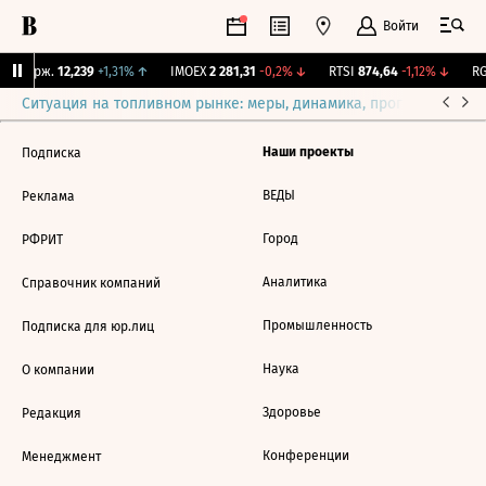
Войти
NY Бирж.
12,239
+1,31%
↑
IMOEX
2 281,31
-0,2%
↓
RTSI
874,64
-1,12%
↓
RG
Ситуация на топливном рынке: меры, динамика, прогнозы
Выб
Наши проекты
Подписка
ВЕДЫ
Реклама
Город
РФРИТ
Аналитика
Справочник компаний
Промышленность
Подписка для юр.лиц
Наука
О компании
Здоровье
Редакция
Конференции
Менеджмент