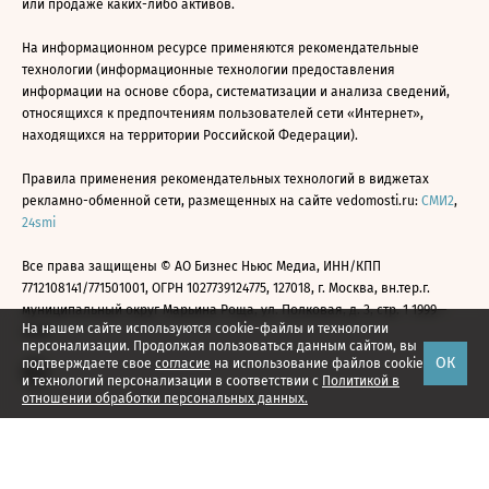
или продаже каких-либо активов.
На информационном ресурсе применяются рекомендательные
технологии (информационные технологии предоставления
информации на основе сбора, систематизации и анализа сведений,
относящихся к предпочтениям пользователей сети «Интернет»,
находящихся на территории Российской Федерации).
Правила применения рекомендательных технологий в виджетах
рекламно-обменной сети, размещенных на сайте vedomosti.ru:
СМИ2
,
24smi
Все права защищены © АО Бизнес Ньюс Медиа, ИНН/КПП
7712108141/771501001, ОГРН 1027739124775, 127018, г. Москва, вн.тер.г.
муниципальный округ Марьина Роща, ул. Полковая, д. 3, стр. 1 1999—
На нашем сайте используются cookie-файлы и технологии
2026
персонализации. Продолжая пользоваться данным сайтом, вы
ОК
подтверждаете свое
согласие
на использование файлов cookie
и технологий персонализации в соответствии с
Политикой в
отношении обработки персональных данных.