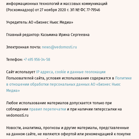
информационных технологий и массовых коммуникаций
(Роскомнадзор) от 27 ноября 2020 г. ЭЛ № ФС 77-79546
Учредитель: АО «Бизнес Ньюс Медиа»
Главный редактор: Казьмина Ирина Сергеевна
Электронная почта:
news@vedomosti.ru
Телефон:
+7 495 956-34-58
Сайт использует
IP адреса, cookie и данные геолокации
Пользователей сайта, условия использования содержатся в
Политике
в отношении обработки персональных данных АО «Бизнес Ньюс
Медиа»
Любое использование материалов допускается только при
соблюдении
правил перепечатки
и при наличии гиперссылки на
vedomosti.ru
Новости, аналитика, прогнозы и другие материалы, представленные
на данном сайте, не являются офертой или рекомендацией к покупке