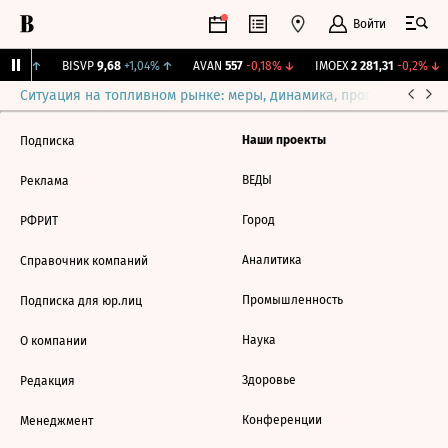
Войти
1,31%
↑
BISVP
9,68
+1,04%
↑
AVAN
557
-0,18%
↓
IMOEX
2 281,31
-0,2%
↓
Ситуация на топливном рынке: меры, динамика, прогнозы
Выб
Наши проекты
Подписка
ВЕДЫ
Реклама
Город
РФРИТ
Аналитика
Справочник компаний
Промышленность
Подписка для юр.лиц
Наука
О компании
Здоровье
Редакция
Конференции
Менеджмент