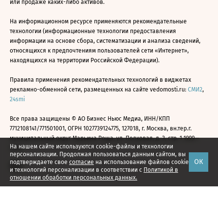
или продаже каких-либо активов.
На информационном ресурсе применяются рекомендательные
технологии (информационные технологии предоставления
информации на основе сбора, систематизации и анализа сведений,
относящихся к предпочтениям пользователей сети «Интернет»,
находящихся на территории Российской Федерации).
Правила применения рекомендательных технологий в виджетах
рекламно-обменной сети, размещенных на сайте vedomosti.ru:
СМИ2
,
24smi
Все права защищены © АО Бизнес Ньюс Медиа, ИНН/КПП
7712108141/771501001, ОГРН 1027739124775, 127018, г. Москва, вн.тер.г.
муниципальный округ Марьина Роща, ул. Полковая, д. 3, стр. 1 1999—
На нашем сайте используются cookie-файлы и технологии
2026
персонализации. Продолжая пользоваться данным сайтом, вы
ОК
подтверждаете свое
согласие
на использование файлов cookie
и технологий персонализации в соответствии с
Политикой в
отношении обработки персональных данных.