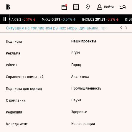
Войти
↑
UTAR
9,3
-0,11%
↓
MRKS
0,391
+0,64%
↑
IMOEX
2 281,31
-0,2%
↓
RTSI
Ситуация на топливном рынке: меры, динамика, прогнозы
Выб
Наши проекты
Подписка
ВЕДЫ
Реклама
Город
РФРИТ
Аналитика
Справочник компаний
Промышленность
Подписка для юр.лиц
Наука
О компании
Здоровье
Редакция
Конференции
Менеджмент