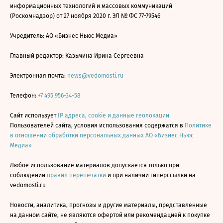
информационных технологий и массовых коммуникаций
(Роскомнадзор) от 27 ноября 2020 г. ЭЛ № ФС 77-79546
Учредитель: АО «Бизнес Ньюс Медиа»
Главный редактор: Казьмина Ирина Сергеевна
Электронная почта:
news@vedomosti.ru
Телефон:
+7 495 956-34-58
Сайт использует
IP адреса, cookie и данные геолокации
Пользователей сайта, условия использования содержатся в
Политике
в отношении обработки персональных данных АО «Бизнес Ньюс
Медиа»
Любое использование материалов допускается только при
соблюдении
правил перепечатки
и при наличии гиперссылки на
vedomosti.ru
Новости, аналитика, прогнозы и другие материалы, представленные
на данном сайте, не являются офертой или рекомендацией к покупке